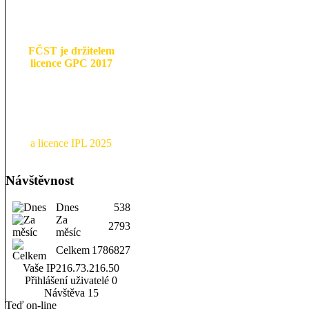
FČST je držitelem
licence GPC 2017
a licence IPL 2025
Návštěvnost
Dnes
538
Za
2793
měsíc
Celkem
1786827
Vaše IP
216.73.216.50
Přihlášení uživatelé
0
Návštěva
15
Teď on-line