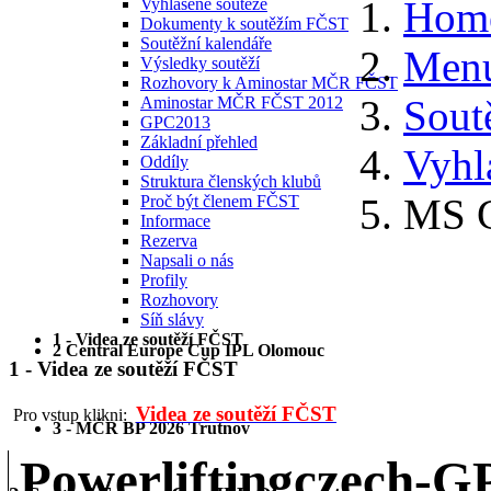
Hom
Vyhlášené soutěže
Dokumenty k soutěžím FČST
Soutěžní kalendáře
Menu
Výsledky soutěží
Rozhovory k Aminostar MČR FČST
Sout
Aminostar MČR FČST 2012
GPC2013
Základní přehled
Vyhl
Oddíly
Struktura členských klubů
MS G
Proč být členem FČST
Informace
Rezerva
Napsali o nás
Profily
Rozhovory
Síň slávy
1 - Videa ze soutěží FČST
2 Central Europe Cup IPL Olomouc
1 - Videa ze soutěží FČST
Videa ze soutěží FČST
Pro vstup klikni:
3 - MČR BP 2026 Trutnov
Powerliftingczech-