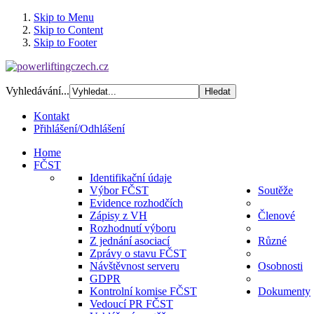
Skip to Menu
Skip to Content
Skip to Footer
Vyhledávání...
Kontakt
Přihlášení/Odhlášení
Home
FČST
Identifikační údaje
Výbor FČST
Soutěže
Evidence rozhodčích
Zápisy z VH
Členové
Rozhodnutí výboru
Z jednání asociací
Různé
Zprávy o stavu FČST
Návštěvnost serveru
Osobnosti
GDPR
Kontrolní komise FČST
Dokumenty
Vedoucí PR FČST