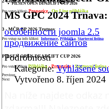
2 Central Europe Cup IPL Olomouc
PILSEN OPEN DEADLIFT CUP 2026
Propozice
On Line přihláška
Pro vstup klikni:
MS GPC 2024 Trnava: Ž
особенности joomla 2.5
3 - MČR BP 2026 Trutnov
Pro vstup na info klikni:
Informace,
Přihláška
,
Startovní listina
продвижение сайтов
Podrobnosti
PILSEN OPEN DEADLIFT CUP 2026
Kategorie:
Vyhlášené so
Přihláška
-
Propozice
-
Startovní listina
Pro vstup klikni:
Previous
Vytvořeno 8. říjen 2024
Next
Na níže najdete odkaz na
zdarma!!! Naleznete zd