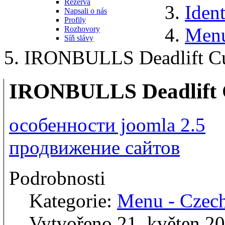
Rezerva
Ident
Napsali o nás
Profily
Menu
Rozhovory
Síň slávy
IRONBULLS Deadlift C
IRONBULLS Deadlift
особенности joomla 2.5
продвижение сайтов
Podrobnosti
Kategorie:
Menu - Czec
Vytvořeno 21. květen 2