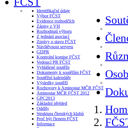
FČST
Identifikační údaje
Výbor FČST
Sout
Evidence rozhodčích
Zápisy z VH
Rozhodnutí výboru
Člen
Z jednání asociací
Zprávy o stavu FČST
Návštěvnost serveru
GDPR
Různ
Kontrolní komise FČST
Vedoucí PR FČST
Vyhlášené soutěže
Osob
Dokumenty k soutěžím FČST
Soutěžní kalendáře
Výsledky soutěží
Rozhovory k Aminostar MČR FČST
Dok
Aminostar MČR FČST 2012
GPC2013
Základní přehled
Hom
Oddíly
Struktura členských klubů
FČS
Proč být členem FČST
Informace