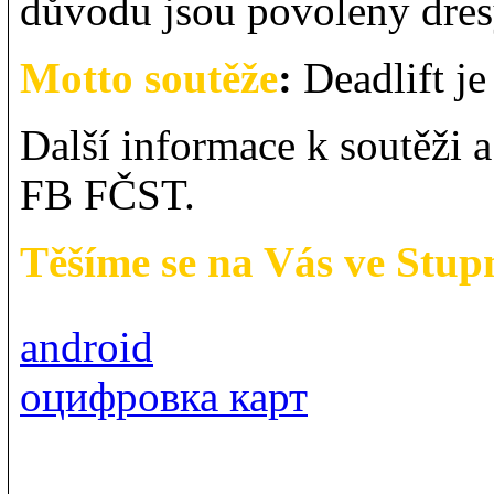
důvodu jsou povoleny dresy
Motto soutěže
:
Deadlift je 
Další informace k soutěži 
FB FČST.
Těšíme se na Vás ve Stupn
android
оцифровка карт