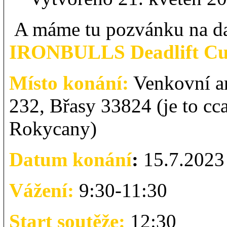
A máme tu pozvánku na dal
IRONBULLS Deadlift Cu
Místo konání:
Venkovní ar
232, Břasy 33824 (je to cc
Rokycany)
Datum konání
:
15.7.2023
Vážení:
9:30-11:30
Start soutěže:
12:30