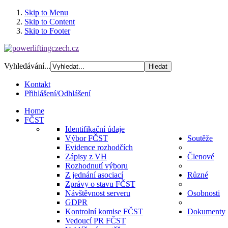
Skip to Menu
Skip to Content
Skip to Footer
Vyhledávání...
Kontakt
Přihlášení/Odhlášení
Home
FČST
Identifikační údaje
Výbor FČST
Soutěže
Evidence rozhodčích
Zápisy z VH
Členové
Rozhodnutí výboru
Z jednání asociací
Různé
Zprávy o stavu FČST
Návštěvnost serveru
Osobnosti
GDPR
Kontrolní komise FČST
Dokumenty
Vedoucí PR FČST