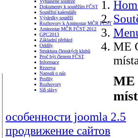
Hom
Vyhlášené soutěže
Dokumenty k soutěžím FČST
Soutěžní kalendáře
Sout
Výsledky soutěží
Rozhovory k Aminostar MČR FČST
Menu
Aminostar MČR FČST 2012
GPC2013
Základní přehled
ME G
Oddíly
Struktura členských klubů
míst
Proč být členem FČST
Informace
Rezerva
Napsali o nás
ME 
Profily
Rozhovory
Síň slávy
míst
особенности joomla 2.5
продвижение сайтов