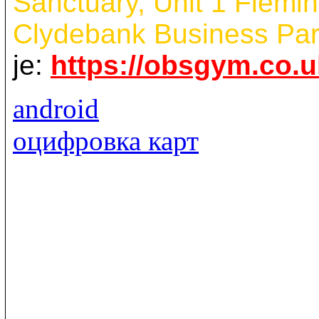
Sanctuary, Unit 1 Flemi
Clydebank Business Par
je:
https://obsgym.co.u
android
оцифровка карт