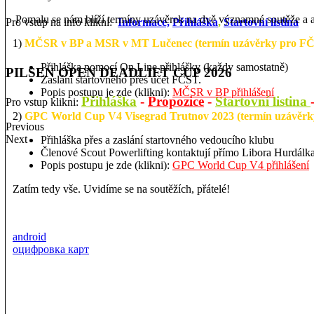
Pomalu se nám blíží termíny uzávěrek na dvě významné soutěže a ab
Pro vstup na info klikni:
Informace,
Přihláška
,
Startovní listina
1)
MČSR v BP a MSR v MT Lučenec (termín uzávěrky pro FČ
Přihláška pomocí On Line přihlášky (každy samostatně)
PILSEN OPEN DEADLIFT CUP 2026
Zaslání startovného přes účet FČST.
Popis postupu je zde (klikni):
MČSR v BP přihlášení
Přihláška
-
Propozice
-
Startovní listina
Pro vstup klikni:
2)
GPC World Cup V4 Visegrad Trutnov 2023 (termín uzávěrky
Previous
Next
Přihláška přes a zaslání startovného vedoucího klubu
Členové Scout Powerlifting kontaktují přímo Libora Hurdálka 
Popis postupu je zde (klikni):
GPC World Cup V4 přihlášení
Zatím tedy vše. Uvidíme se na soutěžích, přátelé!
android
оцифровка карт