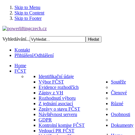
Skip to Menu
Skip to Content
Skip to Footer
Vyhledávání...
Kontakt
Přihlášení/Odhlášení
Home
FČST
Identifikační údaje
Výbor FČST
Soutěže
Evidence rozhodčích
Zápisy z VH
Členové
Rozhodnutí výboru
Z jednání asociací
Různé
Zprávy o stavu FČST
Návštěvnost serveru
Osobnosti
GDPR
Kontrolní komise FČST
Dokumenty
Vedoucí PR FČST