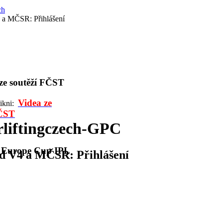
ch
 a MČSR: Přihlášení
 ze soutěží FČST
Videa ze
likni:
FČST
liftingczech-GPC
l Europe Cup IPL
d V4 a MČSR: Přihlášení