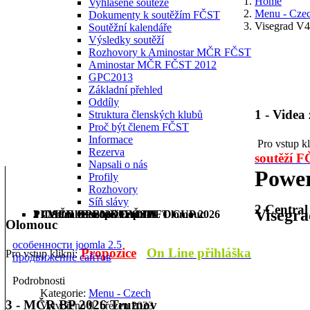
Home
Vyhlášené soutěže
Menu - Cze
Dokumenty k soutěžím FČST
Visegrad V4
Soutěžní kalendáře
Výsledky soutěží
Rozhovory k Aminostar MČR FČST
Aminostar MČR FČST 2012
GPC2013
Základní přehled
Oddíly
1 - Videa
Struktura členských klubů
Proč být členem FČST
Informace
Pro vstup k
Rezerva
soutěží 
Napsali o nás
Power
Profily
Rozhovory
Síň slávy
2 Centra
Visegra
1 - Videa ze soutěží FČST
2 Central Europe Cup IPL Olomouc
3 - MČR BP 2026 Trutnov
PILSEN OPEN DEADLIFT CUP 2026
Olomouc
особенности joomla 2.5
Propozice
On Line přihláška
Pro vstup klikni:
продвижение сайтов
Podrobnosti
Kategorie:
Menu - Czech
3 - MČR BP 2026 Trutnov
Vytvořeno 9. březen 2023