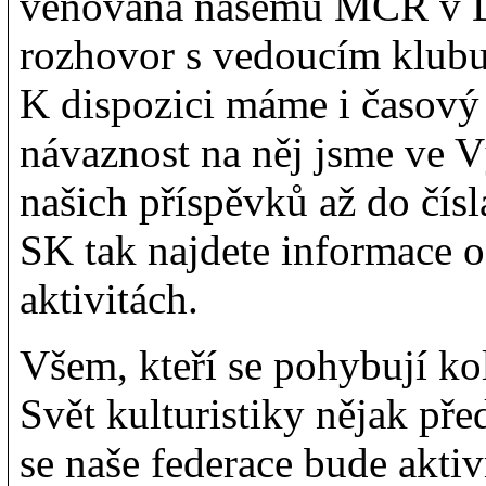
věnovaná našemu MČR v DL
rozhovor s vedoucím klub
K dispozici máme i časový
návaznost na něj jsme ve V
našich příspěvků až do čís
SK tak najdete informace o
aktivitách.
Všem, kteří se pohybují ko
Svět kulturistiky nějak pře
se naše federace bude akti