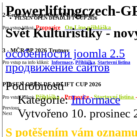
Powerliftingczech-
2 Central Europe Cup IPL Olomouc
PILSEN OPEN DEADLIFT CUP 2026
Propozice
On Line přihláška
Pro vstup klikni:
Svět Kulturistiky - no
особенности joomla 2.5
3 - MČR BP 2026 Trutnov
Pro vstup na info klikni:
Informace,
Přihláška
,
Startovní listina
продвижение сайтов
Podrobnosti
PILSEN OPEN DEADLIFT CUP 2026
Kategorie:
Informace
Přihláška
-
Propozice
-
Startovní listina
Pro vstup klikni:
Previous
Vytvořeno 10. prosinec
Next
S potěšením vám oznamu