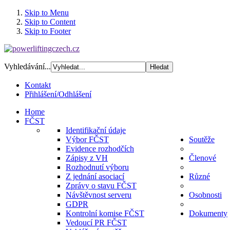
Skip to Menu
Skip to Content
Skip to Footer
Vyhledávání...
Kontakt
Přihlášení/Odhlášení
Home
FČST
Identifikační údaje
Výbor FČST
Soutěže
Evidence rozhodčích
Zápisy z VH
Členové
Rozhodnutí výboru
Z jednání asociací
Různé
Zprávy o stavu FČST
Návštěvnost serveru
Osobnosti
GDPR
Kontrolní komise FČST
Dokumenty
Vedoucí PR FČST