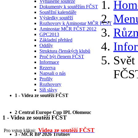
Hom
Vyhlášené soutěže
Dokumenty k soutěžím FČST
Soutěžní kalendáře
Menu
Výsledky soutěží
Rozhovory k Aminostar MČR FČST
Různ
Aminostar MČR FČST 2012
GPC2013
Základní přehled
Info
Oddíly
Struktura členských klubů
Svět 
Proč být členem FČST
Informace
Rezerva
FČS
Napsali o nás
Profily
Rozhovory
Síň slávy
1 - Videa ze soutěží FČST
2 Central Europe Cup IPL Olomouc
1 - Videa ze soutěží FČST
Videa ze soutěží FČST
Pro vstup klikni:
3 - MČR BP 2026 Trutnov