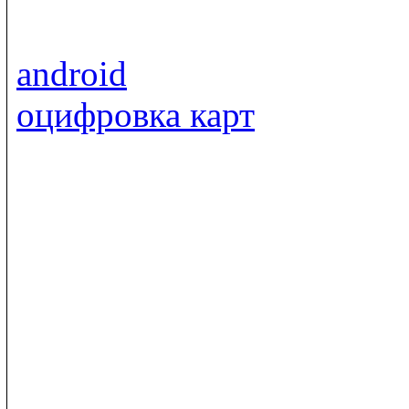
android
оцифровка карт