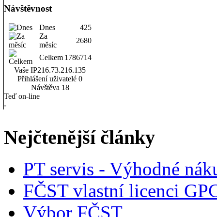
Návštěvnost
Dnes
425
Za
2680
měsíc
Celkem
1786714
Vaše IP
216.73.216.135
Přihlášení uživatelé
0
Návštěva
18
Teď on-line
-
Nejčtenější články
PT servis - Výhodné nák
FČST vlastní licenci GP
Výbor FČST