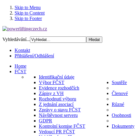
Skip to Menu
Skip to Content
Skip to Footer
Vyhledávání...
Kontakt
Přihlášení/Odhlášení
Home
FČST
Identifikační údaje
Výbor FČST
Soutěže
Evidence rozhodčích
Zápisy z VH
Členové
Rozhodnutí výboru
Z jednání asociací
Různé
Zprávy o stavu FČST
Návštěvnost serveru
Osobnosti
GDPR
Kontrolní komise FČST
Dokumenty
Vedoucí PR FČST