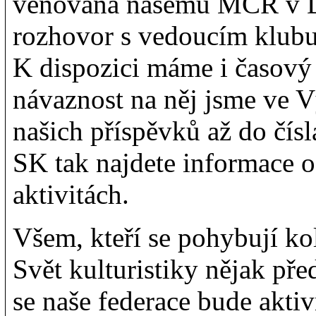
věnovaná našemu MČR v DL
rozhovor s vedoucím klub
K dispozici máme i časový
návaznost na něj jsme ve V
našich příspěvků až do čís
SK tak najdete informace o
aktivitách.
Všem, kteří se pohybují ko
Svět kulturistiky nějak pře
se naše federace bude akti