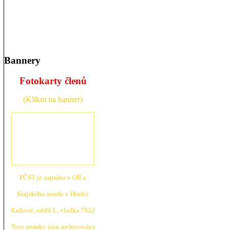
Bannery
Fotokarty členů
(Klikni na banner)
FČST je zapsána v OR u
Krajské
ho soudu v Hradci
Králové, oddíl L, vložka 7922
Tyto stránky jsou archivovány