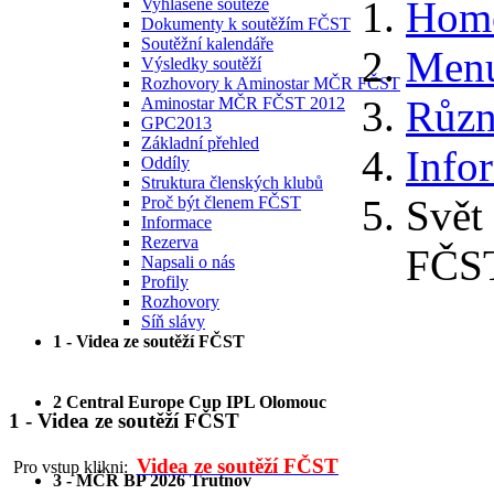
Hom
Vyhlášené soutěže
Dokumenty k soutěžím FČST
Soutěžní kalendáře
Menu
Výsledky soutěží
Rozhovory k Aminostar MČR FČST
Různ
Aminostar MČR FČST 2012
GPC2013
Základní přehled
Info
Oddíly
Struktura členských klubů
Svět 
Proč být členem FČST
Informace
Rezerva
FČS
Napsali o nás
Profily
Rozhovory
Síň slávy
1 - Videa ze soutěží FČST
2 Central Europe Cup IPL Olomouc
1 - Videa ze soutěží FČST
Videa ze soutěží FČST
Pro vstup klikni:
3 - MČR BP 2026 Trutnov