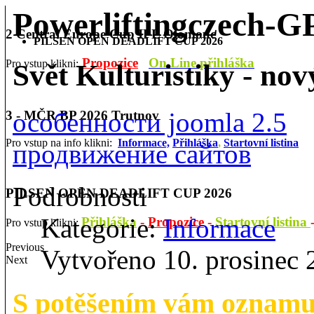
Powerliftingczech-
2 Central Europe Cup IPL Olomouc
PILSEN OPEN DEADLIFT CUP 2026
Propozice
On Line přihláška
Pro vstup klikni:
Svět Kulturistiky - no
особенности joomla 2.5
3 - MČR BP 2026 Trutnov
Pro vstup na info klikni:
Informace,
Přihláška
,
Startovní listina
продвижение сайтов
Podrobnosti
PILSEN OPEN DEADLIFT CUP 2026
Kategorie:
Informace
Přihláška
-
Propozice
-
Startovní listina
Pro vstup klikni:
Previous
Vytvořeno 10. prosinec
Next
S potěšením vám oznamu