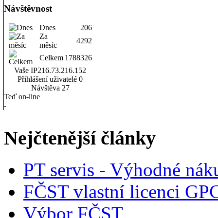
Návštěvnost
Dnes
206
Za
4292
měsíc
Celkem
1788326
Vaše IP
216.73.216.152
Přihlášení uživatelé
0
Návštěva
27
Teď on-line
-
Nejčtenější články
PT servis - Výhodné nák
FČST vlastní licenci GP
Výbor FČST