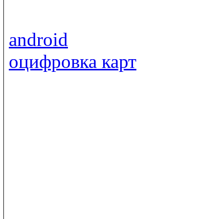
android
оцифровка карт