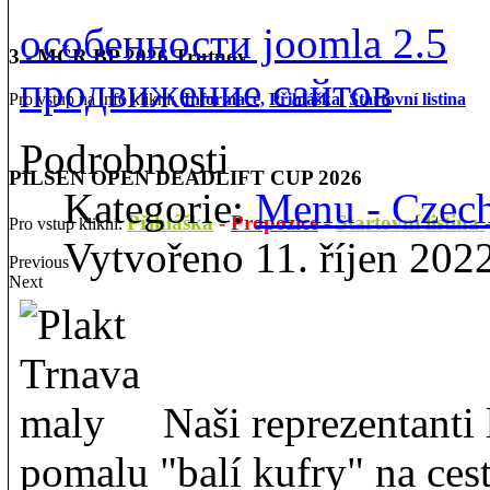
особенности joomla 2.5
3 - MČR BP 2026 Trutnov
продвижение сайтов
Pro vstup na info klikni:
Informace,
Přihláška
,
Startovní listina
Podrobnosti
PILSEN OPEN DEADLIFT CUP 2026
Kategorie:
Menu - Czec
Přihláška
-
Propozice
-
Startovní listina
Pro vstup klikni:
Vytvořeno 11. říjen 202
Previous
Next
Naši reprezentanti
pomalu "balí kufry" na cest