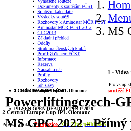
Hom
Vyhlášené soutěže
Dokumenty k soutěžím FČST
Soutěžní kalendáře
Menu
Výsledky soutěží
Rozhovory k Aminostar MČR FČST
MS G
Aminostar MČR FČST 2012
GPC2013
Základní přehled
Oddíly
Struktura členských klubů
Proč být členem FČST
Informace
Rezerva
Napsali o nás
1 - Videa
Profily
Rozhovory
Pro vstup k
Síň slávy
soutěží 
1 - Videa ze soutěží FČST
2 Central Europe Cup IPL Olomouc
3 - MČR BP 2026 Trutnov
Powerliftingczech-
PILSEN OPEN DEADLIFT CUP 2026
2 Central Europe Cup IPL Olomouc
MS GPC 2022 - Přímý 
Propozice
On Line přihláška
Pro vstup klikni: