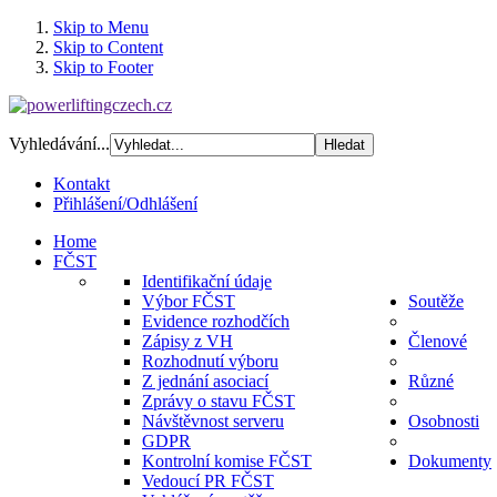
Skip to Menu
Skip to Content
Skip to Footer
Vyhledávání...
Kontakt
Přihlášení/Odhlášení
Home
FČST
Identifikační údaje
Výbor FČST
Soutěže
Evidence rozhodčích
Zápisy z VH
Členové
Rozhodnutí výboru
Z jednání asociací
Různé
Zprávy o stavu FČST
Návštěvnost serveru
Osobnosti
GDPR
Kontrolní komise FČST
Dokumenty
Vedoucí PR FČST