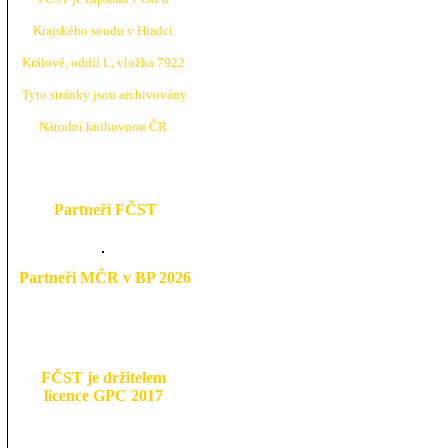
Krajské
ho soudu v Hradci
Králové, oddíl L, vložka 7922
Tyto stránky jsou archivovány
N
árodní knihovnou ČR
Partneři FČST
Partneři MČR v BP 2026
FČST je držitelem
licence GPC 2017