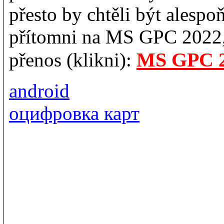
přesto by chtěli být alesp
přítomni na MS GPC 2022,
MS GPC 2
přenos (klikni):
android
оцифровка карт