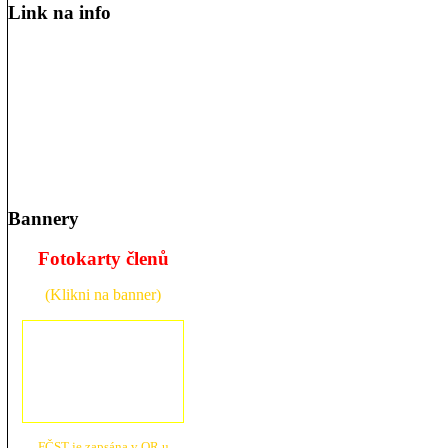
Link na info
Bannery
Fotokarty členů
(Klikni na banner)
FČST je zapsána v OR u