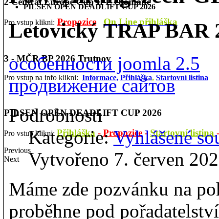
2 Central Europe Cup IPL Olomouc
PILSEN OPEN DEADLIFT CUP 2026
Propozice
On Line přihláška
Pro vstup klikni:
Letovický TRAP BAR 
особенности joomla 2.5
3 - MČR BP 2026 Trutnov
Pro vstup na info klikni:
Informace,
Přihláška
,
Startovní listina
продвижение сайтов
Podrobnosti
PILSEN OPEN DEADLIFT CUP 2026
Kategorie:
Vyhlášené so
Přihláška
-
Propozice
-
Startovní listina
Pro vstup klikni:
Previous
Vytvořeno 7. červen 20
Next
Máme zde pozvánku na poh
proběhne pod pořadatelstv