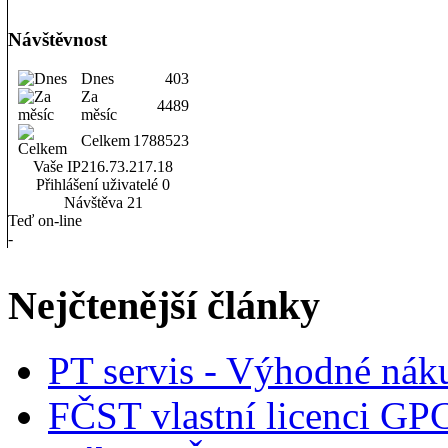
Návštěvnost
Dnes
403
Za
4489
měsíc
Celkem
1788523
Vaše IP
216.73.217.18
Přihlášení uživatelé
0
Návštěva
21
Teď on-line
-
Nejčtenější články
PT servis - Výhodné nák
FČST vlastní licenci GP