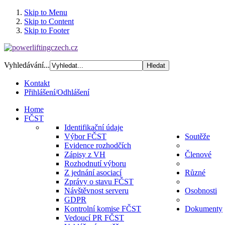
Skip to Menu
Skip to Content
Skip to Footer
Vyhledávání...
Kontakt
Přihlášení/Odhlášení
Home
FČST
Identifikační údaje
Výbor FČST
Soutěže
Evidence rozhodčích
Zápisy z VH
Členové
Rozhodnutí výboru
Z jednání asociací
Různé
Zprávy o stavu FČST
Návštěvnost serveru
Osobnosti
GDPR
Kontrolní komise FČST
Dokumenty
Vedoucí PR FČST