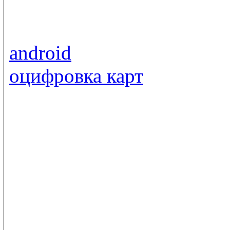
android
оцифровка карт