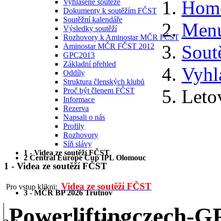
Hom
Vyhlášené soutěže
Dokumenty k soutěžím FČST
Soutěžní kalendáře
Menu
Výsledky soutěží
Rozhovory k Aminostar MČR FČST
Sout
Aminostar MČR FČST 2012
GPC2013
Základní přehled
Vyhl
Oddíly
Struktura členských klubů
Leto
Proč být členem FČST
Informace
Rezerva
Napsali o nás
Profily
Rozhovory
Síň slávy
1 - Videa ze soutěží FČST
2 Central Europe Cup IPL Olomouc
1 - Videa ze soutěží FČST
Videa ze soutěží FČST
Pro vstup klikni:
3 - MČR BP 2026 Trutnov
Powerliftingczech-