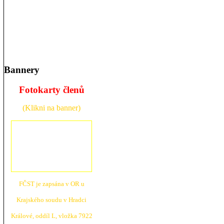
Bannery
Fotokarty členů
(Klikni na banner)
FČST je zapsána v OR u
Krajské
ho soudu v Hradci
Králové, oddíl L, vložka 7922