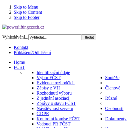
Skip to Menu
Skip to Content
Skip to Footer
Vyhledávání...
Kontakt
Přihlášení/Odhlášení
Home
FČST
Identifikační údaje
Výbor FČST
Soutěže
Evidence rozhodčích
Zápisy z VH
Členové
Rozhodnutí výboru
Z jednání asociací
Různé
Zprávy o stavu FČST
Návštěvnost serveru
Osobnosti
GDPR
Kontrolní komise FČST
Dokumenty
Vedoucí PR FČST