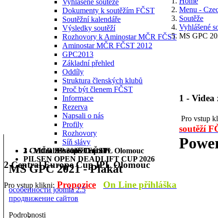
Home
Vyhlášené soutěže
Menu - Cze
Dokumenty k soutěžím FČST
Soutěže
Soutěžní kalendáře
Vyhlášené s
Výsledky soutěží
MS GPC 202
Rozhovory k Aminostar MČR FČST
Aminostar MČR FČST 2012
GPC2013
Základní přehled
Oddíly
Struktura členských klubů
Proč být členem FČST
1 - Videa
Informace
Rezerva
Napsali o nás
Pro vstup k
Profily
soutěží 
Rozhovory
Power
Síň slávy
1 - Videa ze soutěží FČST
2 Central Europe Cup IPL Olomouc
3 - MČR BP 2026 Trutnov
PILSEN OPEN DEADLIFT CUP 2026
2 Central Europe Cup IPL Olomouc
MS GPC 2021 - Plakát
Propozice
On Line přihláška
Pro vstup klikni:
особенности joomla 2.5
продвижение сайтов
Podrobnosti