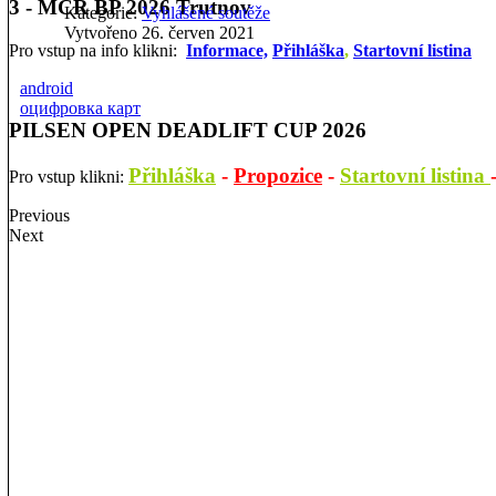
3 - MČR BP 2026 Trutnov
Kategorie:
Vyhlášené soutěže
Vytvořeno 26. červen 2021
Pro vstup na info klikni:
Informace,
Přihláška
,
Startovní listina
android
оцифровка карт
PILSEN OPEN DEADLIFT CUP 2026
Přihláška
-
Propozice
-
Startovní listina
Pro vstup klikni:
Previous
Next