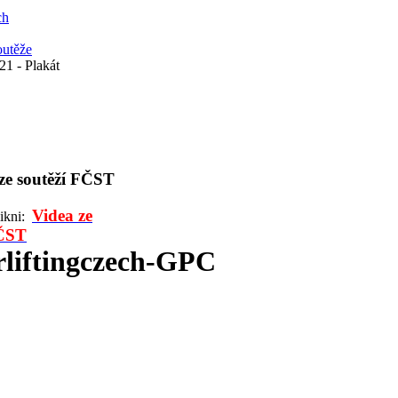
ch
outěže
1 - Plakát
 ze soutěží FČST
Videa ze
likni:
FČST
liftingczech-GPC