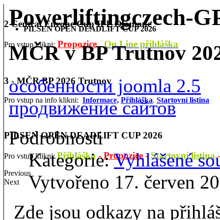
Powerliftingczech-
2 Central Europe Cup IPL Olomouc
PILSEN OPEN DEADLIFT CUP 2026
Propozice
On Line přihláška
Pro vstup klikni:
MČR v BP Trutnov 2021
особенности joomla 2.5
3 - MČR BP 2026 Trutnov
Pro vstup na info klikni:
Informace,
Přihláška
,
Startovní listina
продвижение сайтов
Podrobnosti
PILSEN OPEN DEADLIFT CUP 2026
Kategorie:
Vyhlášené so
Přihláška
-
Propozice
-
Startovní listina
Pro vstup klikni:
Previous
Vytvořeno 17. červen 2
Next
Zde jsou odkazy na přihlášk