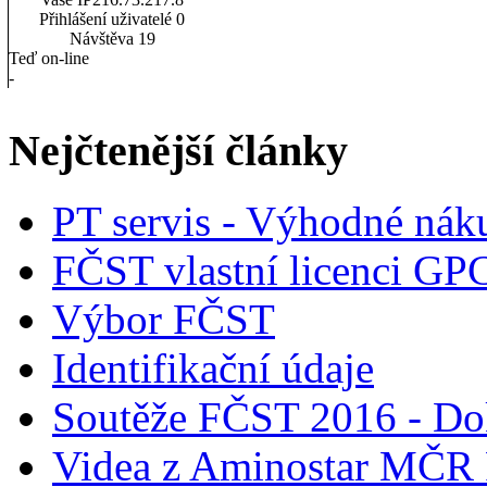
Přihlášení uživatelé
0
Návštěva
19
Teď on-line
-
Nejčtenější články
PT servis - Výhodné nák
FČST vlastní licenci GP
Výbor FČST
Identifikační údaje
Soutěže FČST 2016 - Do
Videa z Aminostar MČR