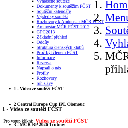
Hom
Vyhlášené soutěže
Dokumenty k soutěžím FČST
Soutěžní kalendáře
Menu
Výsledky soutěží
Rozhovory k Aminostar MČR FČST
Sout
Aminostar MČR FČST 2012
GPC2013
Základní přehled
Vyhl
Oddíly
Struktura členských klubů
MČR 
Proč být členem FČST
Informace
Rezerva
přihl
Napsali o nás
Profily
Rozhovory
Síň slávy
1 - Videa ze soutěží FČST
2 Central Europe Cup IPL Olomouc
1 - Videa ze soutěží FČST
Videa ze soutěží FČST
Pro vstup klikni:
3 - MČR BP 2026 Trutnov