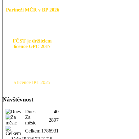
Partneři MČR v BP 2026
FČST je držitelem
licence GPC 2017
a licence IPL 2025
Návštěvnost
Dnes
40
Za
2897
měsíc
Celkem
1786931
Vaše IP
216.73.217.8