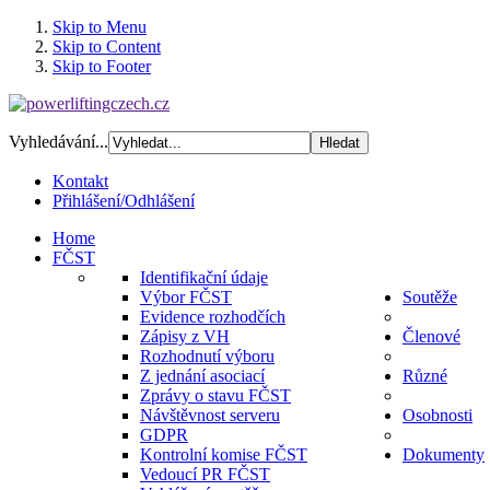
Skip to Menu
Skip to Content
Skip to Footer
Vyhledávání...
Kontakt
Přihlášení/Odhlášení
Home
FČST
Identifikační údaje
Výbor FČST
Soutěže
Evidence rozhodčích
Zápisy z VH
Členové
Rozhodnutí výboru
Z jednání asociací
Různé
Zprávy o stavu FČST
Návštěvnost serveru
Osobnosti
GDPR
Kontrolní komise FČST
Dokumenty
Vedoucí PR FČST