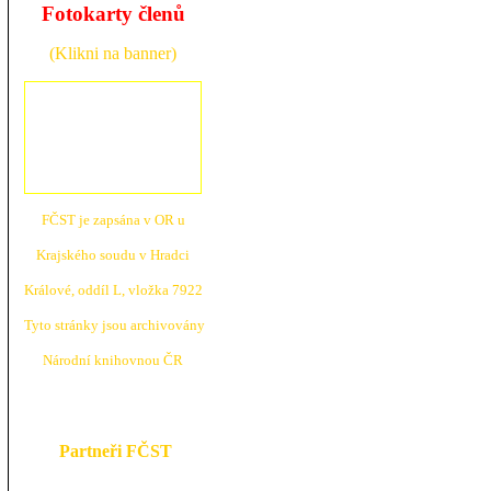
Fotokarty členů
(Klikni na banner)
FČST je zapsána v OR u
Krajské
ho soudu v Hradci
Králové, oddíl L, vložka 7922
Tyto stránky jsou archivovány
N
árodní knihovnou ČR
Partneři FČST