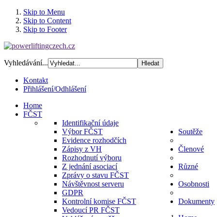
Skip to Menu
Skip to Content
Skip to Footer
Vyhledávání...
Kontakt
Přihlášení/Odhlášení
Home
FČST
Identifikační údaje
Výbor FČST
Soutěže
Evidence rozhodčích
Zápisy z VH
Členové
Rozhodnutí výboru
Z jednání asociací
Různé
Zprávy o stavu FČST
Návštěvnost serveru
Osobnosti
GDPR
Kontrolní komise FČST
Dokumenty
Vedoucí PR FČST