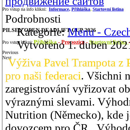
продвижение сайтов
Pro vstup na info klikni:
Informace,
Přihláška
,
Startovní listina
Podrobnosti
Kategorie:
Menu - Czec
PILSEN OPEN DEADLIFT CUP 2026
Vytvořeno 1. duben 202
Přihláška
-
Propozice
-
Startovní listina
Pro vstup klikni:
Previous
Next
Výživa Pavel Trampota z 
pro naši federaci
. Všichni 
zaregistrování vyřizovat o
výraznými slevami. Výhodn
Nutrition (Německo), kde 
dovozcem pro ČR. Výhodo