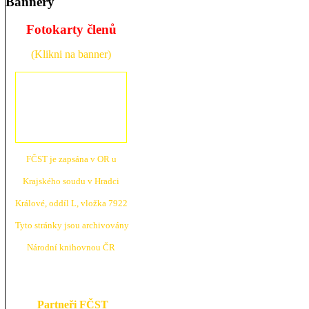
Bannery
Fotokarty členů
(Klikni na banner)
FČST je zapsána v OR u
Krajské
ho soudu v Hradci
Králové, oddíl L, vložka 7922
Tyto stránky jsou archivovány
N
árodní knihovnou ČR
Partneři FČST