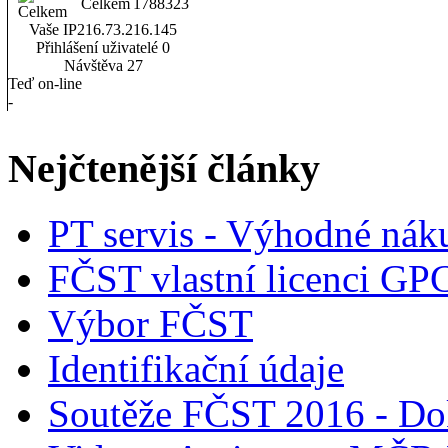
Celkem
1788323
Vaše IP
216.73.216.145
Přihlášení uživatelé
0
Návštěva
27
Teď on-line
-
Nejčtenější články
PT servis - Výhodné nák
FČST vlastní licenci GP
Výbor FČST
Identifikační údaje
Soutěže FČST 2016 - Do