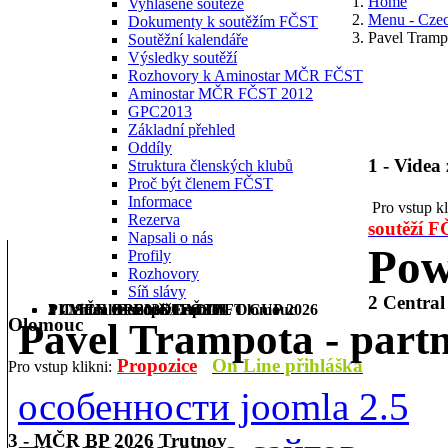
Home
Vyhlášené soutěže
Menu - Cze
Dokumenty k soutěžím FČST
Pavel Tramp
Soutěžní kalendáře
Výsledky soutěží
Rozhovory k Aminostar MČR FČST
Aminostar MČR FČST 2012
GPC2013
Základní přehled
Oddíly
1 - Videa
Struktura členských klubů
Proč být členem FČST
Informace
Pro vstup k
Rezerva
soutěží 
Napsali o nás
Pow
Profily
Rozhovory
Síň slávy
2 Centra
1 - Videa ze soutěží FČST
2 Central Europe Cup IPL Olomouc
3 - MČR BP 2026 Trutnov
PILSEN OPEN DEADLIFT CUP 2026
Olomouc
Pavel Trampota - part
Propozice
On Line přihláška
Pro vstup klikni:
особенности joomla 2.5
3 - MČR BP 2026 Trutnov