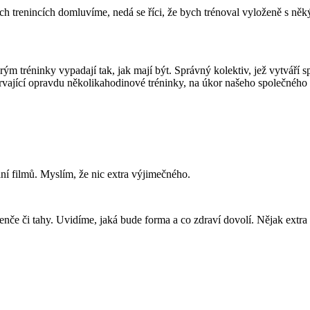
 trenincích domluvíme, nedá se říci, že bych trénoval vyloženě s něk
ým tréninky vypadají tak, jak mají být. Správný kolektiv, jež vytváří s
rvající opravdu několikahodinové tréninky, na úkor našeho společného 
ní filmů. Myslím, že nic extra výjimečného.
nče či tahy. Uvidíme, jaká bude forma a co zdraví dovolí. Nějak extra t