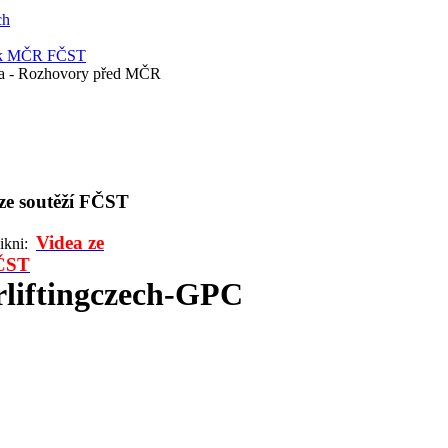
ch
 k MČR FČST
a - Rozhovory před MČR
 ze soutěží FČST
Videa ze
likni:
FČST
liftingczech-GPC