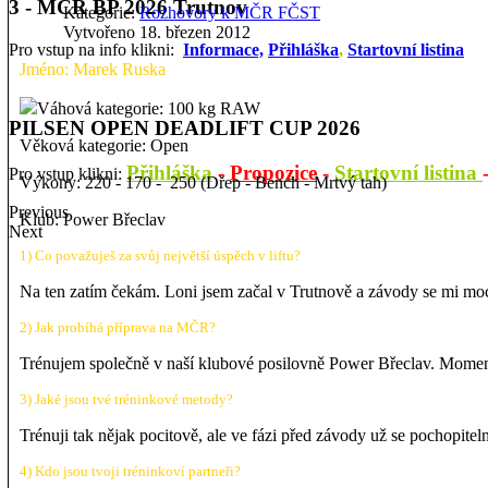
3 - MČR BP 2026 Trutnov
Kategorie:
Rozhovory k MČR FČST
Vytvořeno 18. březen 2012
Pro vstup na info klikni:
Informace,
Přihláška
,
Startovní listina
Jméno: Marek Ruska
Váhová kategorie: 100 kg RAW
PILSEN OPEN DEADLIFT CUP 2026
Věková kategorie: Open
Přihláška
-
Propozice
-
Startovní listina
Pro vstup klikni:
Výkony: 220 - 170 - 250 (Dřep - Bench - Mrtvý tah)
Previous
Klub: Power Břeclav
Next
1) Co považuješ za svůj největší úspěch v liftu?
Na ten zatím čekám. Loni jsem začal v Trutnově a závody se mi moc
2) Jak probíhá příprava na MČR?
Trénujem společně v naší klubové posilovně Power Břeclav. Momentá
3) Jaké jsou tvé tréninkové metody?
Trénuji tak nějak pocitově, ale ve fázi před závody už se pochopitel
4) Kdo jsou tvoji tréninkoví partneři?