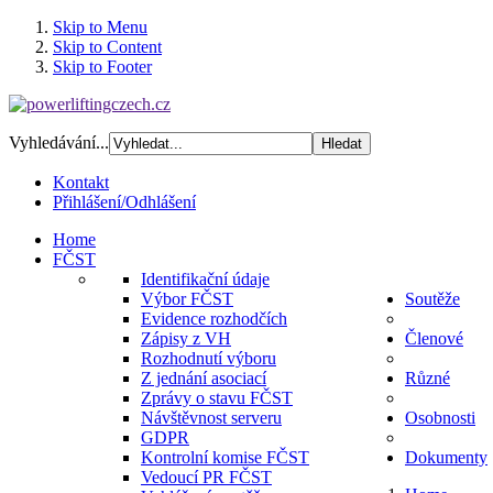
Skip to Menu
Skip to Content
Skip to Footer
Vyhledávání...
Kontakt
Přihlášení/Odhlášení
Home
FČST
Identifikační údaje
Výbor FČST
Soutěže
Evidence rozhodčích
Zápisy z VH
Členové
Rozhodnutí výboru
Z jednání asociací
Různé
Zprávy o stavu FČST
Návštěvnost serveru
Osobnosti
GDPR
Kontrolní komise FČST
Dokumenty
Vedoucí PR FČST