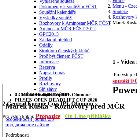
Home
Vyhlášené soutěže
Menu - Cze
Dokumenty k soutěžím FČST
Soutěže
Soutěžní kalendáře
Rozhovory
Výsledky soutěží
Marek Rusk
Rozhovory k Aminostar MČR FČST
Aminostar MČR FČST 2012
GPC2013
Základní přehled
Oddíly
Struktura členských klubů
Proč být členem FČST
1 - Videa
Informace
Rezerva
Napsali o nás
Pro vstup k
Profily
soutěží 
Rozhovory
Power
Síň slávy
1 - Videa ze soutěží FČST
2 Central Europe Cup IPL Olomouc
3 - MČR BP 2026 Trutnov
PILSEN OPEN DEADLIFT CUP 2026
2 Central Europe Cup IPL Olomouc
Marek Ruska - Rozhovory před MČR
Propozice
On Line přihláška
Pro vstup klikni:
особенности joomla 2.5
продвижение сайтов
Podrobnosti