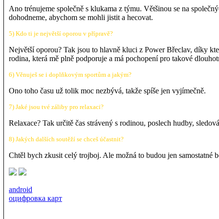
Ano trénujeme společně s klukama z týmu. Většinou se na společných
dohodneme, abychom se mohli jistit a hecovat.
5) Kdo ti je největší oporou v přípravě?
Největší oporou? Tak jsou to hlavně kluci z Power Břeclav, díky kter
rodina, která mě plně podporuje a má pochopení pro takové dlouhot
6) Věnuješ se i doplňkovým sportům a jakým?
Ono toho času už tolik moc nezbývá, takže spíše jen vyjímečně.
7) Jaké jsou tvé záliby pro relaxaci?
Relaxace? Tak určitě čas strávený s rodinou, poslech hudby, sledová
8) Jakých dalších soutěží se chceš účastnit?
Chtěl bych zkusit celý trojboj. Ale možná to budou jen samostatné be
android
оцифровка карт