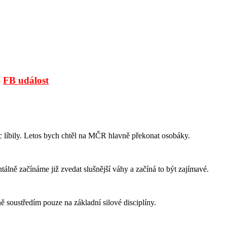
-
FB událost
 líbily. Letos bych chtěl na MČR hlavně překonat osobáky.
lně začínáme již zvedat slušnější váhy a začíná to být zajímavé.
ně soustředím pouze na základní silové disciplíny.