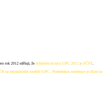
ro rok 2012 sděluji, že
držitelem licence GPC 2012 je FČST
.
ČR na mezinárodní soutěže GPC
. Podmínkou nominace je účast na