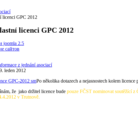
ociací
í licenci GPC 2012
astní licenci GPC 2012
 joomla 2.5
е сайтов
nformace z jednání asociací
9. leden 2012
Po několika dotazech a nejasnostech kolem licence p
nám, že jako držitel licence bude
pouze
FČST nominovat soutěžící z 
.4.2012 v Trutnově.