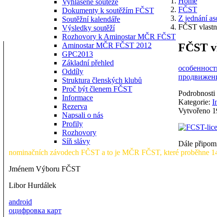
Home
Vyhlášené soutěže
FČST
Dokumenty k soutěžím FČST
Z jednání as
Soutěžní kalendáře
FČST vlastn
Výsledky soutěží
Rozhovory k Aminostar MČR FČST
FČST vl
Aminostar MČR FČST 2012
GPC2013
Základní přehled
особенности
Oddíly
продвижени
Struktura členských klubů
Proč být členem FČST
Podrobnosti
Informace
Kategorie:
I
Rezerva
Vytvořeno 1
Napsali o nás
Profily
Rozhovory
Síň slávy
Dále připomí
nominačních závodech FČST a to je MČR FČST, které proběhne 14
Jménem Výboru FČST
Libor Hurdálek
android
оцифровка карт