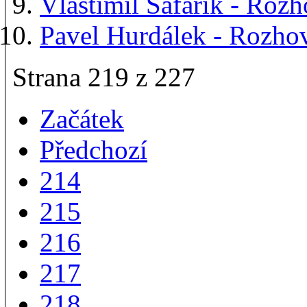
Vlastimil Šafařík - Ro
Pavel Hurdálek - Rozh
Strana 219 z 227
Začátek
Předchozí
214
215
216
217
218