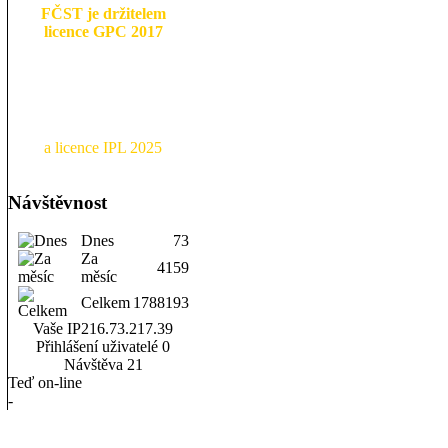
FČST je držitelem
licence GPC 2017
a licence IPL 2025
Návštěvnost
Dnes
73
Za
4159
měsíc
Celkem
1788193
Vaše IP
216.73.217.39
Přihlášení uživatelé
0
Návštěva
21
Teď on-line
-