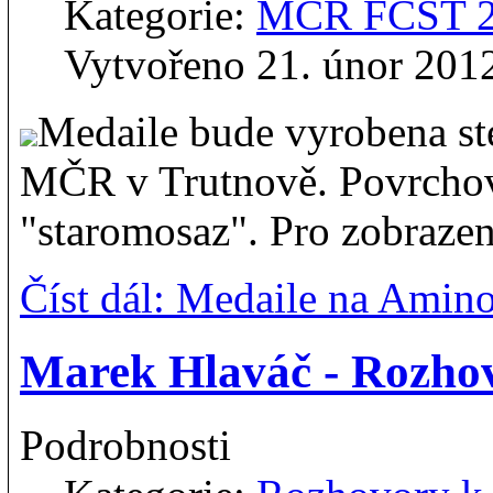
Kategorie:
MČR FČST 
Vytvořeno 21. únor 201
Medaile bude vyrobena st
MČR v Trutnově. Povrchov
"staromosaz". Pro zobrazen
Číst dál: Medaile na Ami
Marek Hlaváč - Rozh
Podrobnosti