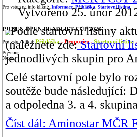
Pro vstup na info klikni:
Informace,
Přihláška
,
Startovní listina
Vytvořeno 25. únor 201
Podle startovní listiny ak
PILSEN OPEN DEADLIFT CUP 2026
(naleznete zde:
Startovní li
Přihláška
-
Propozice
-
Startovní listina
Pro vstup klikni:
Previous
jednodlivých skupin pro 
Next
Celé startovní pole bylo r
soutěže bude následující: 
a odpoledna 3. a 4. skupin
Číst dál: Aminostar MČR 