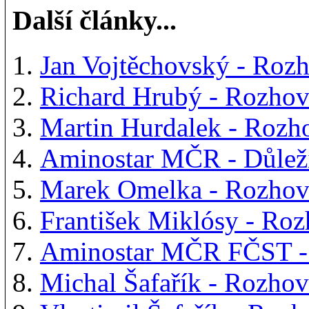
Další články...
Jan Vojtěchovský - Ro
Richard Hrubý - Rozho
Martin Hurdalek - Roz
Aminostar MČR - Důleži
Marek Omelka - Rozho
František Miklósy - R
Aminostar MČR FČST - S
Michal Šafařík - Rozho