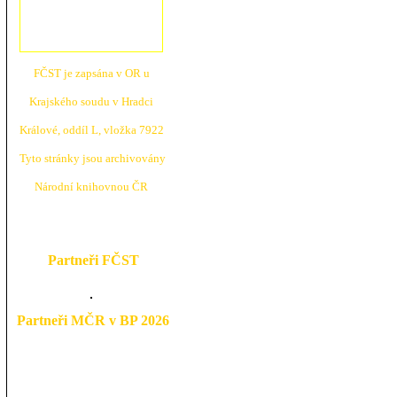
FČST je zapsána v OR u
Krajské
ho soudu v Hradci
Králové, oddíl L, vložka 7922
Tyto stránky jsou archivovány
N
árodní knihovnou ČR
Partneři FČST
Partneři MČR v BP 2026