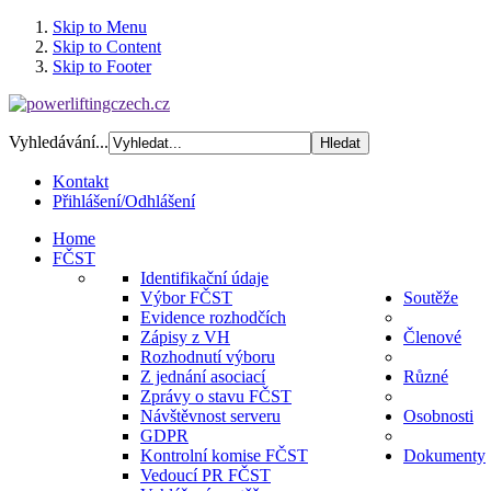
Skip to Menu
Skip to Content
Skip to Footer
Vyhledávání...
Kontakt
Přihlášení/Odhlášení
Home
FČST
Identifikační údaje
Výbor FČST
Soutěže
Evidence rozhodčích
Zápisy z VH
Členové
Rozhodnutí výboru
Z jednání asociací
Různé
Zprávy o stavu FČST
Návštěvnost serveru
Osobnosti
GDPR
Kontrolní komise FČST
Dokumenty
Vedoucí PR FČST