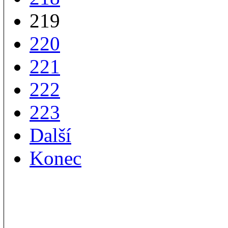
219
220
221
222
223
Další
Konec