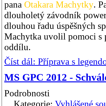
pana
Otakara Machytky
. P
dlouholetý závodník power
dlouhou řadu úspěšných spo
Machytka uvolil pomoci s 
oddílu.
Číst dál: Příprava s legendo
MS GPC 2012 - Schvál
Podrobnosti
Kategorie:
Vyhlášené so