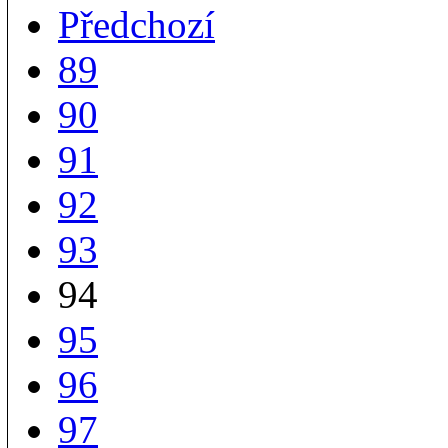
Předchozí
89
90
91
92
93
94
95
96
97