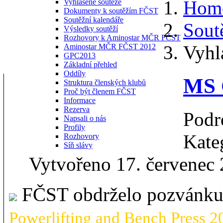
Hom
Vyhlášené soutěže
Dokumenty k soutěžím FČST
Soutěžní kalendáře
Sout
Výsledky soutěží
Rozhovory k Aminostar MČR FČST
Vyhl
Aminostar MČR FČST 2012
GPC2013
Základní přehled
Oddíly
MS
Struktura členských klubů
Proč být členem FČST
Informace
Rezerva
Podr
Napsali o nás
Profily
Kate
Rozhovory
Síň slávy
Vytvořeno 17. červenec
FČST obdrželo pozvánk
Powerlifting and Bench Press 2