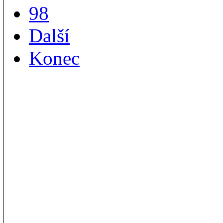
98
Další
Konec