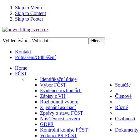
Skip to Menu
Skip to Content
Skip to Footer
Vyhledávání...
Kontakt
Přihlášení/Odhlášení
Home
FČST
Identifikační údaje
Výbor FČST
Soutěže
Evidence rozhodčích
Zápisy z VH
Členové
Rozhodnutí výboru
Z jednání asociací
Různé
Zprávy o stavu FČST
Návštěvnost serveru
Osobnosti
GDPR
Kontrolní komise FČST
Dokumenty
Vedoucí PR FČST