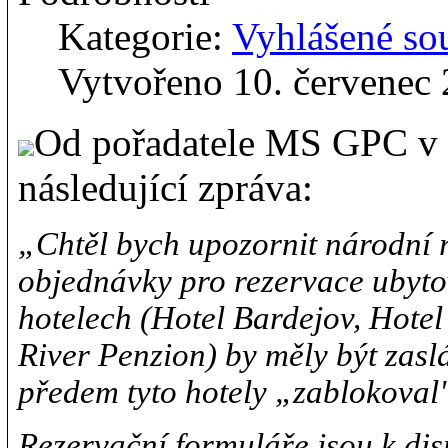
Kategorie:
Vyhlášené so
Vytvořeno 10. červenec
Od pořadatele MS GPC v 
následující zpráva:
„Chtěl bych upozornit národní r
objednávky pro rezervace ubyt
hotelech (Hotel Bardejov, Hotel 
River Penzion) by měly být zasl
předem tyto hotely „zablokoval"
Rezervační formuláře jsou k di