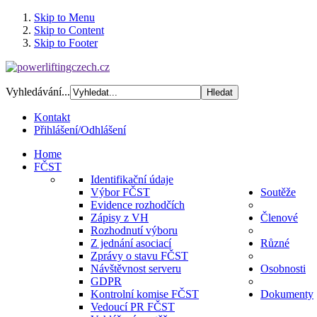
Skip to Menu
Skip to Content
Skip to Footer
Vyhledávání...
Kontakt
Přihlášení/Odhlášení
Home
FČST
Identifikační údaje
Výbor FČST
Soutěže
Evidence rozhodčích
Zápisy z VH
Členové
Rozhodnutí výboru
Z jednání asociací
Různé
Zprávy o stavu FČST
Návštěvnost serveru
Osobnosti
GDPR
Kontrolní komise FČST
Dokumenty
Vedoucí PR FČST