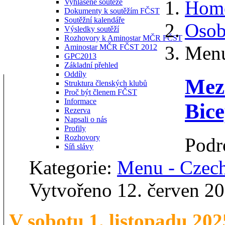
Hom
Vyhlášené soutěže
Dokumenty k soutěžím FČST
Soutěžní kalendáře
Osob
Výsledky soutěží
Rozhovory k Aminostar MČR FČST
Menu
Aminostar MČR FČST 2012
GPC2013
Základní přehled
Oddíly
Mez
Struktura členských klubů
Proč být členem FČST
Informace
Bic
Rezerva
Napsali o nás
Profily
Rozhovory
Podr
Síň slávy
Kategorie:
Menu - Czec
Vytvořeno 12. červen 2
V sobotu 1. listopadu 202