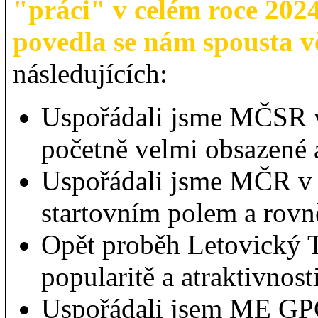
"práci" v celém roce 2024
povedla se nám spousta vě
následujících:
Uspořádali jsme MČSR v
početně velmi obsazené a
Uspořádali jsme MČR v 
startovním polem a rovně
Opět proběh Letovický T
popularitě a atraktivnosti
Uspořádali jsem ME GPC,