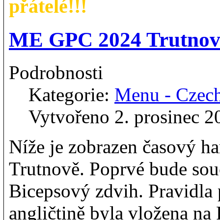
přátelé!!!
ME GPC 2024 Trutno
Podrobnosti
Kategorie:
Menu - Czec
Vytvořeno 2. prosinec 2
Níže je zobrazen časový 
Trutnově. Poprvé bude souč
Bicepsový zdvih. Pravidla p
angličtině byla vložena n