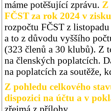
máme potěšující zprávu.
Z 
FČST za rok 2024 v zisku
rozpočtu FČST z listopadu 
a to z důvodu vyššího počt
(323 členů a 30 klubů). Z 
na členských poplatcích. D
na poplatcích za soutěže, 
Z pohledu celkového sta
dispozici na účtu a v pok
zřejmá z přílohy.