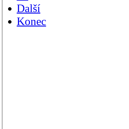
Další
Konec