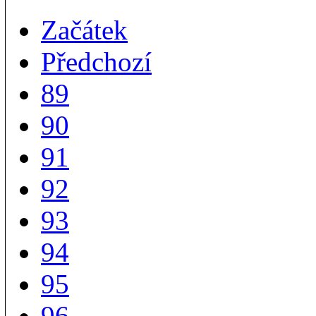
Začátek
Předchozí
89
90
91
92
93
94
95
96