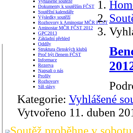
Hom
Vyhlášené soutěže
Dokumenty k soutěžím FČST
Soutěžní kalendáře
Sout
Výsledky soutěží
Rozhovory k Aminostar MČR FČST
Vyhl
Aminostar MČR FČST 2012
GPC2013
Základní přehled
Oddíly
Ben
Struktura členských klubů
Proč být členem FČST
Informace
2012
Rezerva
Napsali o nás
Profily
Rozhovory
Podr
Síň slávy
Kategorie:
Vyhlášené so
Vytvořeno 11. duben 20
Soutěž proběhne v sobotu