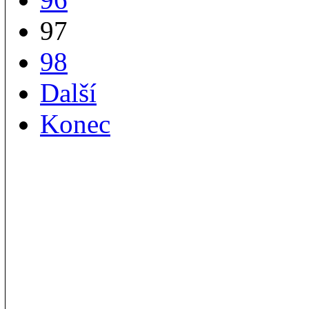
97
98
Další
Konec