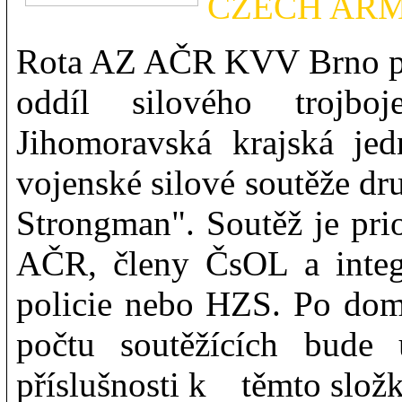
CZECH AR
Rota AZ AČR KVV Brno pl
oddíl silového troj
Jihomoravská krajská jed
vojenské silové soutěže dr
Strongman". Soutěž je pri
AČR, členy ČsOL a integ
policie nebo HZS. Po dom
počtu soutěžících bude
příslušnosti k těmto slož