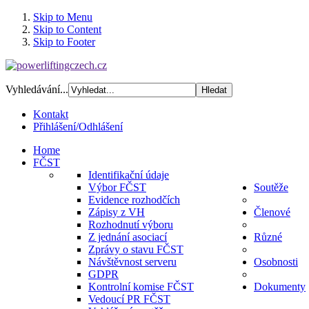
Skip to Menu
Skip to Content
Skip to Footer
Vyhledávání...
Kontakt
Přihlášení/Odhlášení
Home
FČST
Identifikační údaje
Výbor FČST
Soutěže
Evidence rozhodčích
Zápisy z VH
Členové
Rozhodnutí výboru
Z jednání asociací
Různé
Zprávy o stavu FČST
Návštěvnost serveru
Osobnosti
GDPR
Kontrolní komise FČST
Dokumenty
Vedoucí PR FČST