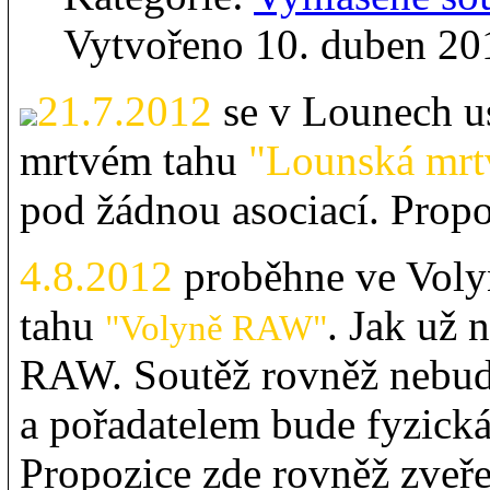
Vytvořeno 10. duben 20
21.7.2012
se v Lounech u
mrtvém tahu
"Lounská mrt
pod žádnou asociací. Propo
4.8.2012
proběhne ve Voly
tahu
. Jak už 
"Volyně RAW"
RAW. Soutěž rovněž nebud
a pořadatelem bude fyzick
Propozice zde rovněž zveř