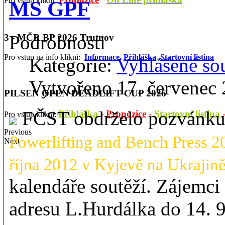
Pro vstup klikni:
MS GPF
Podrobnosti
3 - MČR BP 2026 Trutnov
Pro vstup na info klikni:
Informace,
Přihláška
,
Startovní listina
Kategorie:
Vyhlášené so
Vytvořeno 17. červenec
PILSEN OPEN DEADLIFT CUP 2026
FČST obdrželo pozvánk
Přihláška
-
Propozice
-
Startovní listina
Pro vstup klikni:
Previous
Powerlifting and Bench Press 2
Next
října 2012 v Kyjevě na Ukrajin
kalendáře soutěží. Zájemci
adresu L.Hurdálka do 14. 