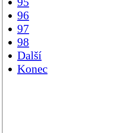
95
96
97
98
Další
Konec