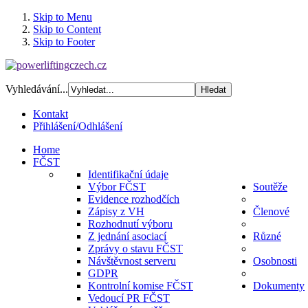
Skip to Menu
Skip to Content
Skip to Footer
Vyhledávání...
Kontakt
Přihlášení/Odhlášení
Home
FČST
Identifikační údaje
Výbor FČST
Soutěže
Evidence rozhodčích
Zápisy z VH
Členové
Rozhodnutí výboru
Z jednání asociací
Různé
Zprávy o stavu FČST
Návštěvnost serveru
Osobnosti
GDPR
Kontrolní komise FČST
Dokumenty
Vedoucí PR FČST