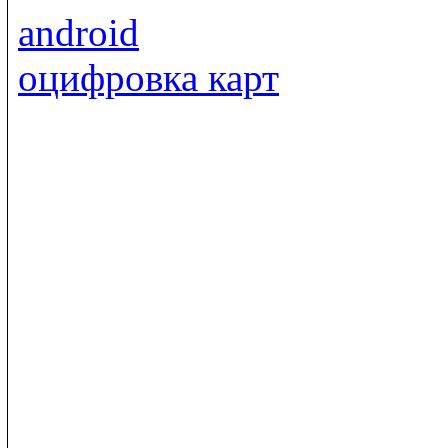
android
оцифровка карт