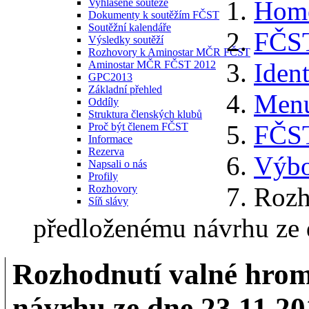
Hom
Vyhlášené soutěže
Dokumenty k soutěžím FČST
Soutěžní kalendáře
FČS
Výsledky soutěží
Rozhovory k Aminostar MČR FČST
Ident
Aminostar MČR FČST 2012
GPC2013
Základní přehled
Menu
Oddíly
Struktura členských klubů
FČS
Proč být členem FČST
Informace
Rezerva
Výb
Napsali o nás
Profily
Rozh
Rozhovory
Síň slávy
předloženému návrhu ze 
Rozhodnutí valné hro
návrhu ze dne 23.11.20