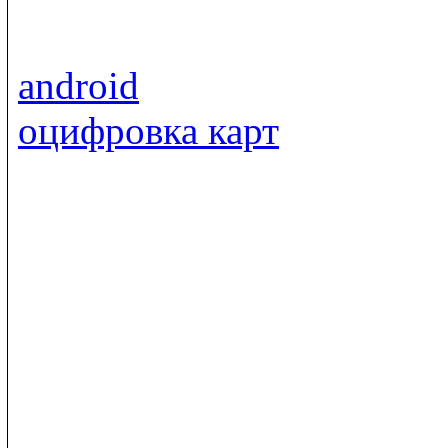
android
оцифровка карт