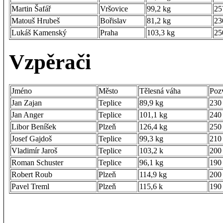
Martin Šafář
Vršovice
99,2 kg
25
Matouš Hrubeš
Bořislav
81,2 kg
23
Lukáš Kamenský
Praha
103,3 kg
25
Vzpěrači
Jméno
Město
Tělesná váha
Poz
Jan Zajan
Teplice
89,9 kg
230
Jan Anger
Teplice
101,1 kg
240
Libor Beníšek
Plzeň
126,4 kg
250
Josef Gajdoš
Teplice
99,3 kg
210
Vladimír Jaroš
Teplice
103,2 k
200
Roman Schuster
Teplice
96,1 kg
190
Robert Roub
Plzeň
114,9 kg
200
Pavel Treml
Plzeň
115,6 k
190