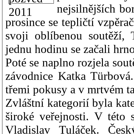
nejsilnějších bo
prosince se tepličtí vzpěra
svoji oblíbenou soutěží,
jednu hodinu se začali hrno
Poté se naplno rozjela sou
závodnice Katka Türbová. 
třemi pokusy a v mrtvém t
Zvláštní kategorií byla kat
široké veřejnosti. V této
Vladislav Tuláček. Česk