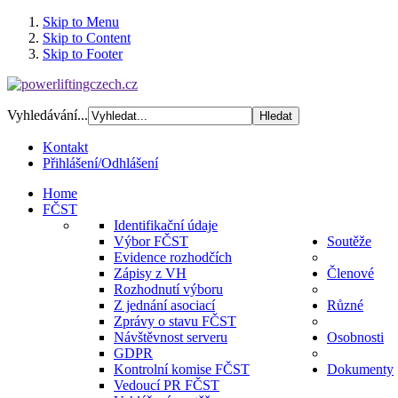
Skip to Menu
Skip to Content
Skip to Footer
Vyhledávání...
Kontakt
Přihlášení/Odhlášení
Home
FČST
Identifikační údaje
Výbor FČST
Soutěže
Evidence rozhodčích
Zápisy z VH
Členové
Rozhodnutí výboru
Z jednání asociací
Různé
Zprávy o stavu FČST
Návštěvnost serveru
Osobnosti
GDPR
Kontrolní komise FČST
Dokumenty
Vedoucí PR FČST