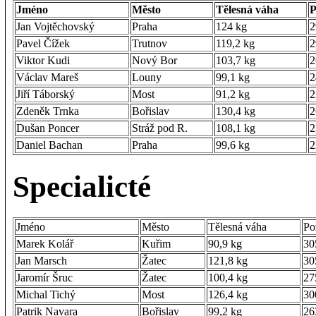
Jméno
Město
Tělesná váha
P
Jan Vojtěchovský
Praha
124 kg
2
Pavel Čížek
Trutnov
119,2 kg
2
Viktor Kudi
Nový Bor
103,7 kg
2
Václav Mareš
Louny
99,1 kg
2
Jiří Táborský
Most
91,2 kg
2
Zdeněk Trnka
Bořislav
130,4 kg
2
Dušan Poncer
Stráž pod R.
108,1 kg
2
Daniel Bachan
Praha
99,6 kg
2
Specialicté
Jméno
Město
Tělesná váha
Po
Marek Kolář
Kuřim
90,9 kg
30
Jan Marsch
Žatec
121,8 kg
30
Jaromír Šruc
Žatec
100,4 kg
27
Michal Tichý
Most
126,4 kg
30
Patrik Navara
Bořislav
99,2 kg
26