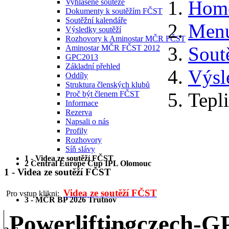
Hom
Vyhlášené soutěže
Dokumenty k soutěžím FČST
Soutěžní kalendáře
Menu
Výsledky soutěží
Rozhovory k Aminostar MČR FČST
Sout
Aminostar MČR FČST 2012
GPC2013
Základní přehled
Výsl
Oddíly
Struktura členských klubů
Tepl
Proč být členem FČST
Informace
Rezerva
Napsali o nás
Profily
Rozhovory
Síň slávy
1 - Videa ze soutěží FČST
2 Central Europe Cup IPL Olomouc
1 - Videa ze soutěží FČST
Videa ze soutěží FČST
Pro vstup klikni:
3 - MČR BP 2026 Trutnov
Powerliftingczech-