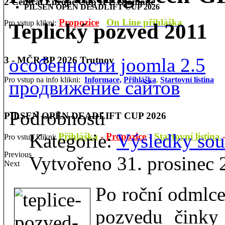
2 Central Europe Cup IPL Olomouc
PILSEN OPEN DEADLIFT CUP 2026
Propozice
On Line přihláška
Pro vstup klikni:
Teplický pozved 2011
особенности joomla 2.5
3 - MČR BP 2026 Trutnov
Pro vstup na info klikni:
Informace,
Přihláška
,
Startovní listina
продвижение сайтов
Podrobnosti
PILSEN OPEN DEADLIFT CUP 2026
Kategorie:
Výsledky sou
Přihláška
-
Propozice
-
Startovní listina
Pro vstup klikni:
Previous
Vytvořeno 31. prosinec 
Next
Po roční odmlce 
pozvedu činky 