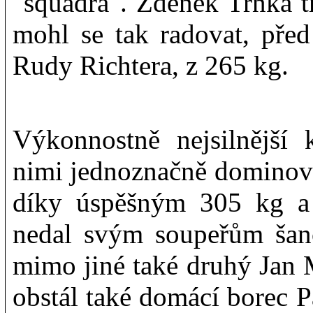
"squadra". Zdeněk Trnka tř
mohl se tak radovat, před
Rudy Richtera, z 265 kg.
Výkonnostně nejsilnější k
nimi jednoznačně dominova
díky úspěšným 305 kg a 
nedal svým soupeřům šan
mimo jiné také druhý Jan M
obstál také domácí borec P