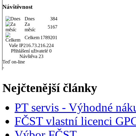
Návštěvnost
Dnes
384
Za
5167
měsíc
Celkem
1789201
Vaše IP
216.73.216.224
Přihlášení uživatelé
0
Návštěva
23
Teď on-line
-
Nejčtenější články
PT servis - Výhodné nák
FČST vlastní licenci GP
Výbor FČST