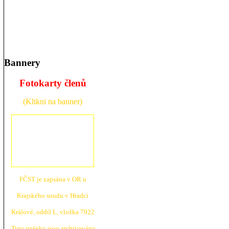
Bannery
Fotokarty členů
(Klikni na banner)
FČST je zapsána v OR u
Krajské
ho soudu v Hradci
Králové, oddíl L, vložka 7922
Tyto stránky jsou archivovány