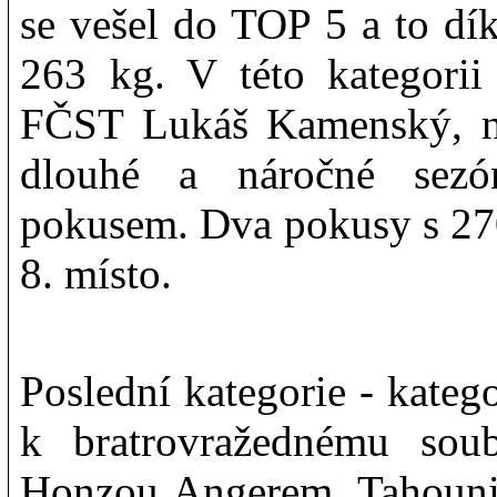
se vešel do TOP 5 a to dí
263 kg. V této kategorii 
FČST Lukáš Kamenský, na
dlouhé a náročné sezó
pokusem. Dva pokusy s 270
8. místo.
Poslední kategorie - kateg
k bratrovražednému so
Honzou Angerem. Tahouni