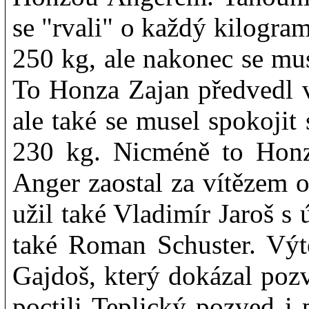
se "rvali" o každý kilogr
250 kg, ale nakonec se mu
To Honza Zajan předvedl 
ale také se musel spokojit
230 kg. Nicméně to Honzo
Anger zaostal za vítězem 
užil také Vladimír Jaroš s
také Roman Schuster. Výt
Gajdoš, který dokázal poz
poctili Teplický pozved i 