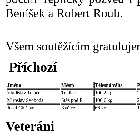
Beníšek a Robert Roub.
Všem soutěžícím gratuluj
Příchozí
Jméno
Město
Tělesná váha
P
Vladislav Tuláček
Teplice
100,2 kg
2
Miroslav Svoboda
Stáž pod R
100,6 kg
2
Josef Chiškár
Kačice
66 kg
1
Veteráni