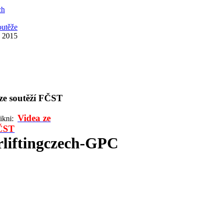
ch
outěže
 2015
 ze soutěží FČST
Videa ze
likni:
FČST
liftingczech-GPC