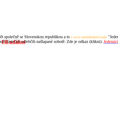
ět společně se Slovenskou republikou a to
"Jeden
v nové multifunkční hale
-
FB událost
oň částečně odlehčili našlapané sobotě. Zde je odkaz (klikni):
Jedenác