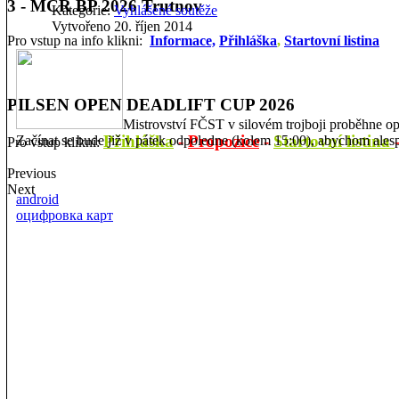
3 - MČR BP 2026 Trutnov
Kategorie:
Vyhlášené soutěže
Vytvořeno 20. říjen 2014
Pro vstup na info klikni:
Informace,
Přihláška
,
Startovní listina
PILSEN OPEN DEADLIFT CUP 2026
Mistrovství FČST v silovém trojboji proběhne op
Přihláška
-
Propozice
-
Startovní listina
Začínat se bude již v pátek odpoledne (kolem 15:00), abychom alesp
Pro vstup klikni:
Previous
Next
android
оцифровка карт