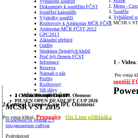
Home
Vyhlášené soutěže
Menu - Cze
Dokumenty k soutěžím FČST
Soutěže
Soutěžní kalendáře
Vyhlášené s
Výsledky soutěží
MČSR v ST
Rozhovory k Aminostar MČR FČST
Aminostar MČR FČST 2012
GPC2013
Základní přehled
Oddíly
Struktura členských klubů
Proč být členem FČST
1 - Videa
Informace
Rezerva
Napsali o nás
Pro vstup k
Profily
soutěží 
Rozhovory
Power
Síň slávy
1 - Videa ze soutěží FČST
2 Central Europe Cup IPL Olomouc
3 - MČR BP 2026 Trutnov
PILSEN OPEN DEADLIFT CUP 2026
2 Central Europe Cup IPL Olomouc
MČSR v ST 2015
Propozice
On Line přihláška
Pro vstup klikni:
особенности joomla 2.5
продвижение сайтов
Podrobnosti