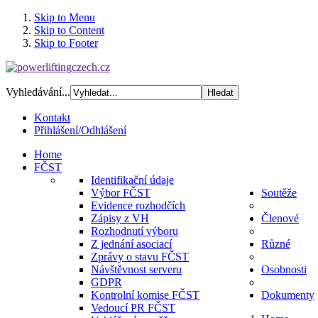
Skip to Menu
Skip to Content
Skip to Footer
Vyhledávání...
Kontakt
Přihlášení/Odhlášení
Home
FČST
Identifikační údaje
Výbor FČST
Soutěže
Evidence rozhodčích
Zápisy z VH
Členové
Rozhodnutí výboru
Z jednání asociací
Různé
Zprávy o stavu FČST
Návštěvnost serveru
Osobnosti
GDPR
Kontrolní komise FČST
Dokumenty
Vedoucí PR FČST