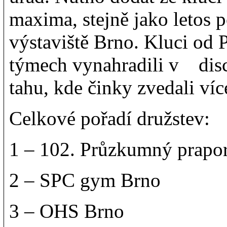
maxima, stejně jako letos 
výstaviště Brno. Kluci od
týmech vynahradili v dis
tahu, kde činky zvedali víc
Celkové pořadí družstev:
1 – 102. Průzkumný prapo
2 – SPC gym Brno
3 – OHS Brno