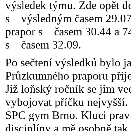
výsledek týmu. Zde opět 
s výsledným časem 29.07 
prapor s časem 30.44 a 7
s časem 32.09.
Po sečtení výsledků bylo j
Průzkumného praporu přije
Již loňský ročník se jim ve
vybojovat příčku nejvyšší.
SPC gym Brno. Kluci pravi
disciplíny a mě osobně tak