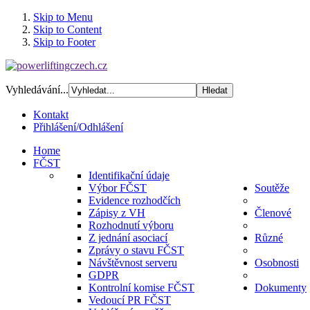
Skip to Menu
Skip to Content
Skip to Footer
Vyhledávání...
Kontakt
Přihlášení/Odhlášení
Home
FČST
Identifikační údaje
Výbor FČST
Soutěže
Evidence rozhodčích
Zápisy z VH
Členové
Rozhodnutí výboru
Z jednání asociací
Různé
Zprávy o stavu FČST
Návštěvnost serveru
Osobnosti
GDPR
Kontrolní komise FČST
Dokumenty
Vedoucí PR FČST