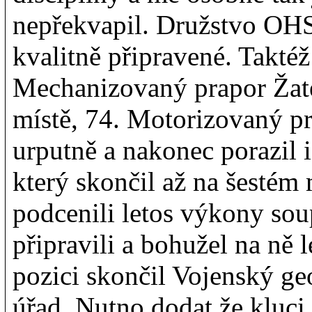
nepřekvapil. Družstvo OHS
kvalitně připravené. Takté
Mechanizovaný prapor Žate
místě, 74. Motorizovaný pr
urputně a nakonec porazil 
který skončil až na šestém 
podcenili letos výkony sou
připravili a bohužel na ně
pozici skončil Vojenský g
úřad. Nutno dodat že kluci 