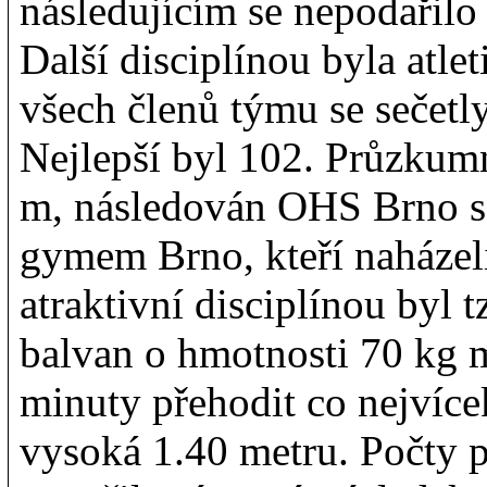
následujícím se nepodařilo
Další disciplínou byla atle
všech členů týmu se sečetly
Nejlepší byl 102. Průzku
m, následován OHS Brno 
gymem Brno, kteří naházeli
atraktivní disciplínou byl 
balvan o hmotnosti 70 kg 
minuty přehodit co nejvícek
vysoká 1.40 metru. Počty 