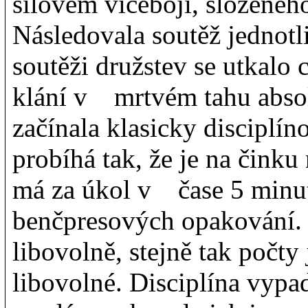
silovém víceboji, složenéh
Následovala soutěž jedn
soutěži družstev se utkalo
klání v mrtvém tahu absol
začínala klasicky disciplín
probíhá tak, že je na činku
má za úkol v čase 5 minut
benčpresových opakování. S
libovolně, stejně tak počt
libovolné. Disciplína vypa