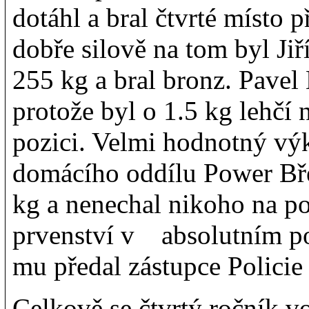
dotáhl a bral čtvrté místo
dobře silově na tom byl Jiř
255 kg a bral bronz. Pavel
protože byl o 1.5 kg lehčí n
pozici. Velmi hodnotný v
domácího oddílu Power Bře
kg a nenechal nikoho na po
prvenství v absolutním po
mu předal zástupce Policie
Celkově se čtvrtý ročník v