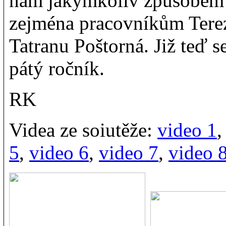
nám jakýmkoliv způsobem 
zejména pracovníkům Tere
Tatranu Poštorná. Již teď se
pátý ročník.
RK
Videa ze soiutěže:
video 1
5
,
video 6
,
video 7
,
video 