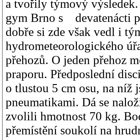
a tvořily týmový výsledek.
gym Brno s devatenácti p
dobře si zde však vedl i t
hydrometeorologického úřa
přehozů. O jeden přehoz 
praporu. Předposlední disci
o tlustou 5 cm osu, na ní
pneumatikami. Dá se naloži
zvolili hmotnost 70 kg. Bod
přemístění soukolí na hru