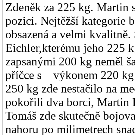
Zdeněk za 225 kg. Martin 
pozici. Nejtěžší kategorie 
obsazená a velmi kvalitně
Eichler,kterému jeho 225 k
zapsanými 200 kg neměl šan
příčce s výkonem 220 kg 
250 kg zde nestačilo na me
pokořili dva borci, Martin
Tomáš zde skutečně bojoval
nahoru po milimetrech snad