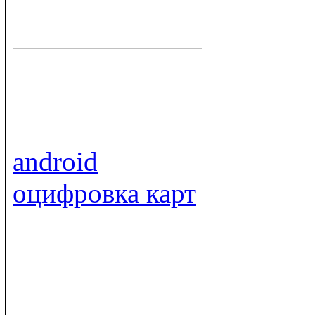
android
оцифровка карт