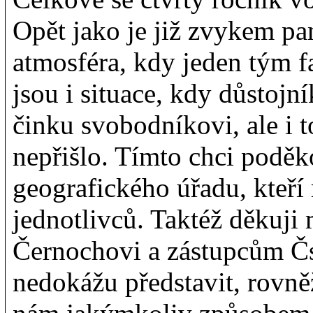
Opět jako je již zvykem p
atmosféra, kdy jeden tým 
jsou i situace, kdy důstoj
činku svobodníkovi, ale i t
nepřišlo. Tímto chci pod
geografického úřadu, kteří
jednotlivců. Taktéž děkuji
Černochovi a zástupcům ČsO
nedokážu představit, rovně