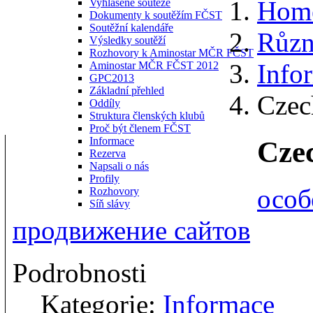
Hom
Vyhlášené soutěže
Dokumenty k soutěžím FČST
Soutěžní kalendáře
Různ
Výsledky soutěží
Rozhovory k Aminostar MČR FČST
Info
Aminostar MČR FČST 2012
GPC2013
Základní přehled
Czec
Oddíly
Struktura členských klubů
Proč být členem FČST
Informace
Cze
Rezerva
Napsali o nás
Profily
особ
Rozhovory
Síň slávy
продвижение сайтов
Podrobnosti
Kategorie:
Informace