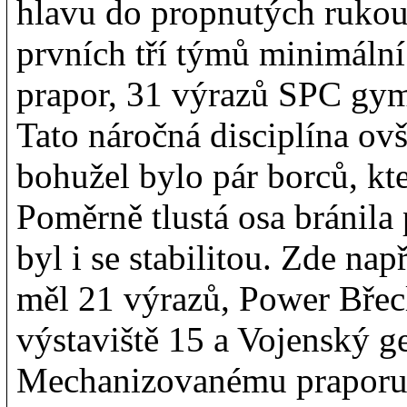
hlavu do propnutých rukou
prvních tří týmů minimáln
prapor, 31 výrazů SPC gy
Tato náročná disciplína ov
bohužel bylo pár borců, kte
Poměrně tlustá osa bránil
byl i se stabilitou. Zde n
měl 21 výrazů, Power Břec
výstaviště 15 a Vojenský g
Mechanizovanému praporu, 