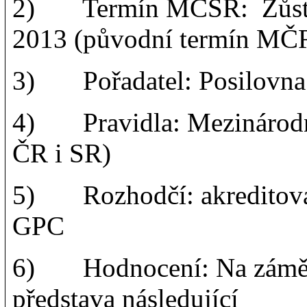
2) Termín MČSR: Zůstává
2013 (původní termín MČ
3) Pořadatel: Posilovna
4) Pravidla: Mezinárodní
ČR i SR)
5) Rozhodčí: akreditovan
GPC
6) Hodnocení: Na záměru 
představa následující