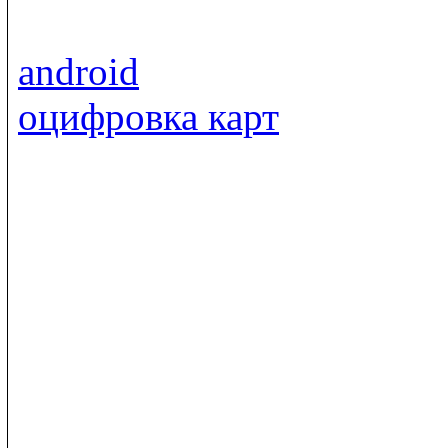
android
оцифровка карт