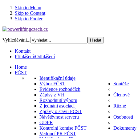
Skip to Menu
Skip to Content
Skip to Footer
Vyhledávání...
Kontakt
Přihlášení/Odhlášení
Home
FČST
Identifikační údaje
Výbor FČST
Soutěže
Evidence rozhodčích
Zápisy z VH
Členové
Rozhodnutí výboru
Z jednání asociací
Různé
Zprávy o stavu FČST
Návštěvnost serveru
Osobnosti
GDPR
Kontrolní komise FČST
Dokumenty
Vedoucí PR FČST