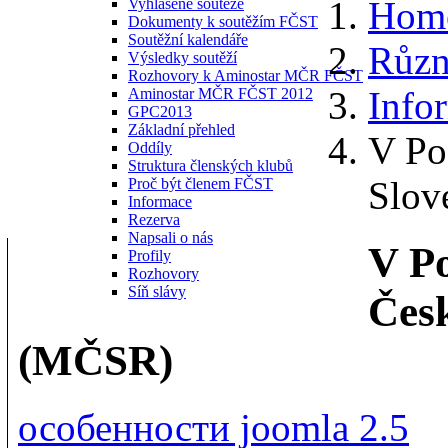
Hom
Vyhlášené soutěže
Dokumenty k soutěžím FČST
Soutěžní kalendáře
Různ
Výsledky soutěží
Rozhovory k Aminostar MČR FČST
Info
Aminostar MČR FČST 2012
GPC2013
Základní přehled
V Po
Oddíly
Struktura členských klubů
Slov
Proč být členem FČST
Informace
Rezerva
Napsali o nás
V Po
Profily
Rozhovory
Síň slávy
Česk
(MČSR)
особенности joomla 2.5