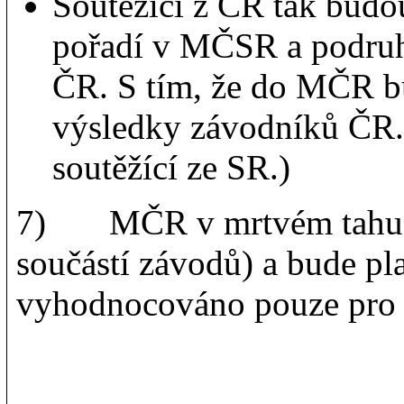
Soutěžící z ČR tak budo
pořadí v MČSR a podruh
ČR. S tím, že do MČR 
výsledky závodníků ČR
soutěžící ze SR.)
7) MČR v mrtvém tahu z
součástí závodů) a bude pl
vyhodnocováno pouze pro