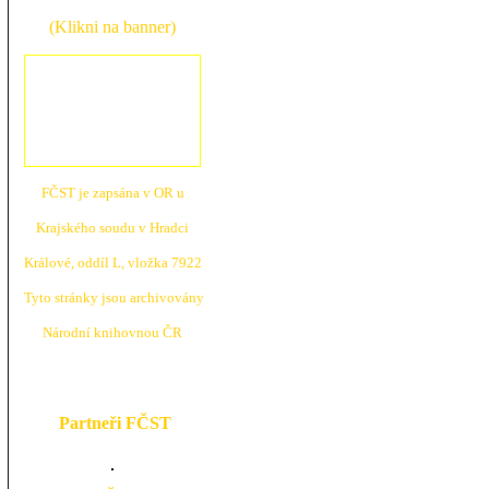
(Klikni na banner)
FČST je zapsána v OR u
Krajské
ho soudu v Hradci
Králové, oddíl L, vložka 7922
Tyto stránky jsou archivovány
N
árodní knihovnou ČR
Partneři FČST