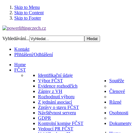
Skip to Menu
Skip to Content
Skip to Footer
Vyhledávání...
Kontakt
Přihlášení/Odhlášení
Home
FČST
Identifikační údaje
Výbor FČST
Soutěže
Evidence rozhodčích
Zápisy z VH
Členové
Rozhodnutí výboru
Z jednání asociací
Různé
Zprávy o stavu FČST
Návštěvnost serveru
Osobnosti
GDPR
Kontrolní komise FČST
Dokumenty
Vedoucí PR FČST