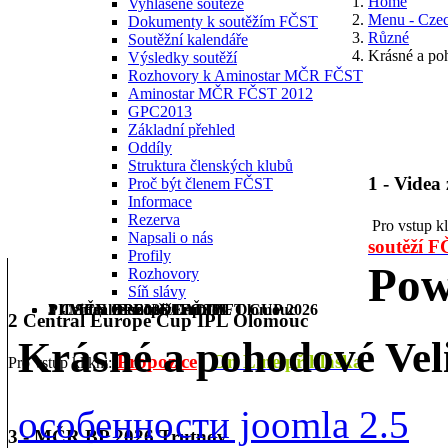
Home
Vyhlášené soutěže
Menu - Cze
Dokumenty k soutěžím FČST
Různé
Soutěžní kalendáře
Krásné a po
Výsledky soutěží
Rozhovory k Aminostar MČR FČST
Aminostar MČR FČST 2012
GPC2013
Základní přehled
Oddíly
Struktura členských klubů
1 - Videa
Proč být členem FČST
Informace
Rezerva
Pro vstup k
Napsali o nás
soutěží 
Profily
Pow
Rozhovory
Síň slávy
1 - Videa ze soutěží FČST
2 Central Europe Cup IPL Olomouc
3 - MČR BP 2026 Trutnov
PILSEN OPEN DEADLIFT CUP 2026
2 Central Europe Cup IPL Olomouc
Krásné a pohodové Vel
Propozice
On Line přihláška
Pro vstup klikni:
особенности joomla 2.5
3 - MČR BP 2026 Trutnov