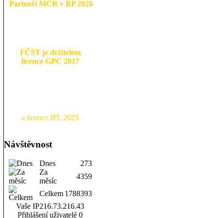
Partneři MČR v BP 2026
FČST je držitelem
licence GPC 2017
a licence IPL 2025
Návštěvnost
Dnes
273
Za
4359
měsíc
Celkem
1788393
Vaše IP
216.73.216.43
Přihlášení uživatelé
0