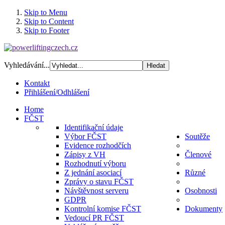
Skip to Menu
Skip to Content
Skip to Footer
Vyhledávání...
Kontakt
Přihlášení/Odhlášení
Home
FČST
Identifikační údaje
Výbor FČST
Soutěže
Evidence rozhodčích
Zápisy z VH
Členové
Rozhodnutí výboru
Z jednání asociací
Různé
Zprávy o stavu FČST
Návštěvnost serveru
Osobnosti
GDPR
Kontrolní komise FČST
Dokumenty
Vedoucí PR FČST