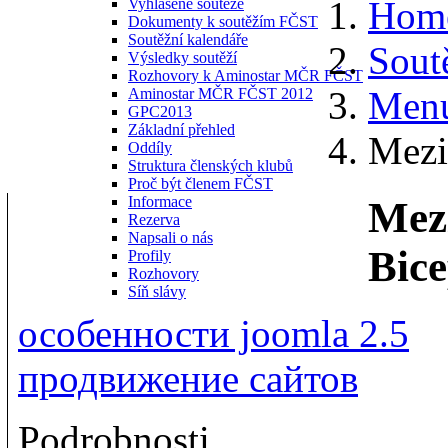
Hom
Vyhlášené soutěže
Dokumenty k soutěžím FČST
Soutěžní kalendáře
Sout
Výsledky soutěží
Rozhovory k Aminostar MČR FČST
Menu
Aminostar MČR FČST 2012
GPC2013
Základní přehled
Mezi
Oddíly
Struktura členských klubů
Proč být členem FČST
Informace
Mez
Rezerva
Napsali o nás
Bic
Profily
Rozhovory
Síň slávy
особенности joomla 2.5
продвижение сайтов
Podrobnosti