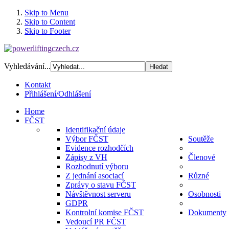
Skip to Menu
Skip to Content
Skip to Footer
Vyhledávání...
Kontakt
Přihlášení/Odhlášení
Home
FČST
Identifikační údaje
Výbor FČST
Soutěže
Evidence rozhodčích
Zápisy z VH
Členové
Rozhodnutí výboru
Z jednání asociací
Různé
Zprávy o stavu FČST
Návštěvnost serveru
Osobnosti
GDPR
Kontrolní komise FČST
Dokumenty
Vedoucí PR FČST