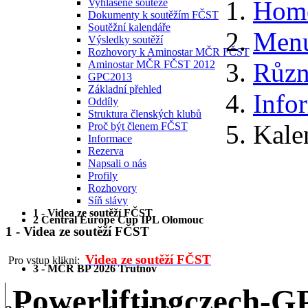
Hom
Vyhlášené soutěže
Dokumenty k soutěžím FČST
Soutěžní kalendáře
Menu
Výsledky soutěží
Rozhovory k Aminostar MČR FČST
Různ
Aminostar MČR FČST 2012
GPC2013
Základní přehled
Info
Oddíly
Struktura členských klubů
Kale
Proč být členem FČST
Informace
Rezerva
Napsali o nás
Profily
Rozhovory
Síň slávy
1 - Videa ze soutěží FČST
2 Central Europe Cup IPL Olomouc
1 - Videa ze soutěží FČST
Videa ze soutěží FČST
Pro vstup klikni:
3 - MČR BP 2026 Trutnov
Powerliftingczech-