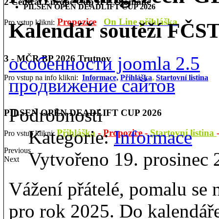
2 Central Europe Cup IPL Olomouc
PILSEN OPEN DEADLIFT CUP 2026
Propozice
On Line přihláška
Pro vstup klikni:
Kalendář soutěží FČST
особенности joomla 2.5
3 - MČR BP 2026 Trutnov
Pro vstup na info klikni:
Informace,
Přihláška
,
Startovní listina
продвижение сайтов
Podrobnosti
PILSEN OPEN DEADLIFT CUP 2026
Kategorie:
Informace
Přihláška
-
Propozice
-
Startovní listina
Pro vstup klikni:
Previous
Vytvořeno 19. prosinec
Next
Vážení přátelé, pomalu se 
pro rok 2025. Do kalendář