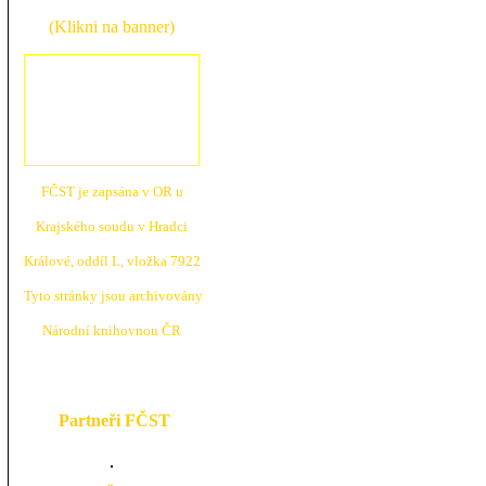
(Klikni na banner)
FČST je zapsána v OR u
Krajské
ho soudu v Hradci
Králové, oddíl L, vložka 7922
Tyto stránky jsou archivovány
N
árodní knihovnou ČR
Partneři FČST