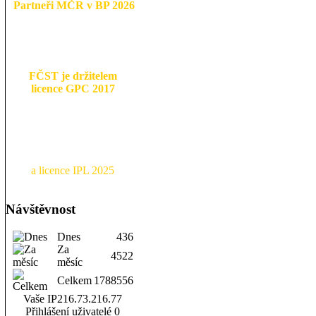
Partneři MČR v BP 2026
FČST je držitelem
licence GPC 2017
a licence IPL 2025
Návštěvnost
Dnes
436
Za
4522
měsíc
Celkem
1788556
Vaše IP
216.73.216.77
Přihlášení uživatelé
0