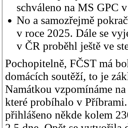
schváleno na MS GPC v 
No a samozřejmě pokra
v roce 2025. Dále se vy
v ČR proběhl ještě ve st
Pochopitelně, FČST má boh
domácích soutěží, to je zákl
Namátkou vzpomínáme na 
které probíhalo v Příbrami.
přihlášeno někde kolem 23
2,5 dne. Opět se vytvořila 