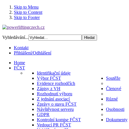
Skip to Menu
Skip to Content
Skip to Footer
Vyhledávání...
Kontakt
Přihlášení/Odhlášení
Home
FČST
Identifikační údaje
Výbor FČST
Soutěže
Evidence rozhodčích
Zápisy z VH
Členové
Rozhodnutí výboru
Z jednání asociací
Různé
Zprávy o stavu FČST
Návštěvnost serveru
Osobnosti
GDPR
Kontrolní komise FČST
Dokumenty
Vedoucí PR FČST