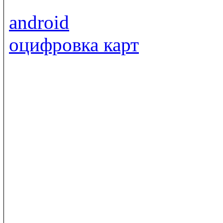
android
оцифровка карт