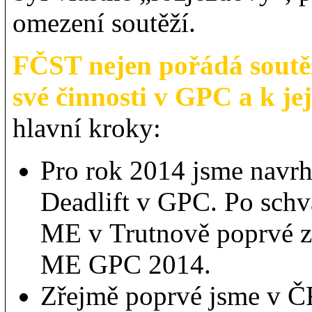
omezení soutěží.
FČST nejen pořádá soutěže
své činnosti v GPC a k je
hlavní kroky:
Pro rok 2014 jsme navrhl
Deadlift v GPC. Po schv
ME v Trutnově poprvé zaj
ME GPC 2014.
Zřejmě poprvé jsme v ČR