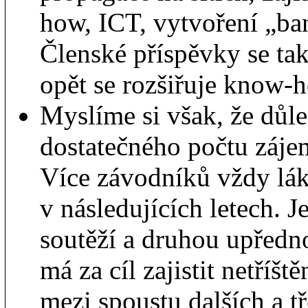
how, ICT, vytvoření „ban
Členské příspěvky se tak
opět se rozšiřuje know-
Myslíme si však, že důl
dostatečného počtu zájem
Více závodníků vždy lák
v následujících letech. J
soutěží a druhou upředn
má za cíl zajistit netří
mezi spoustu dalších a tř