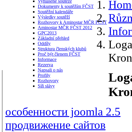
Hom
Vyhlášené soutěže
Dokumenty k soutěžím FČST
Soutěžní kalendáře
Různ
Výsledky soutěží
Rozhovory k Aminostar MČR FČST
Info
Aminostar MČR FČST 2012
GPC2013
Základní přehled
Loga
Oddíly
Struktura členských klubů
Kron
Proč být členem FČST
Informace
Rezerva
Napsali o nás
Log
Profily
Rozhovory
Síň slávy
Kron
особенности joomla 2.5
продвижение сайтов