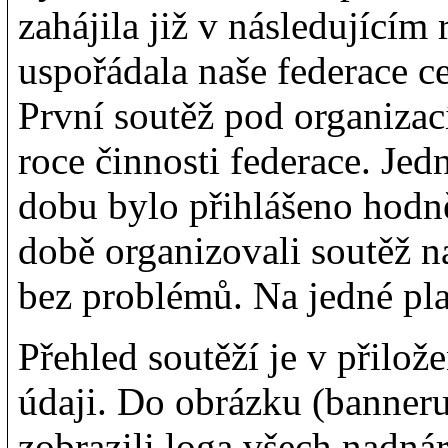
zahájila již v následujícím
uspořádala naše federace c
První soutěž pod organizac
roce činnosti federace. Je
dobu bylo přihlášeno hodně
době organizovali soutěž n
bez problémů. Na jedné plat
Přehled soutěží je v přilože
údaji. Do obrázku (banne
zobrazili loga všech nadnár