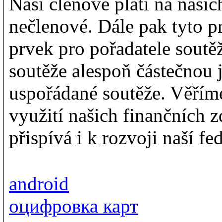
Naši členové platí na našic
nečlenové. Dále pak tyto p
prvek pro pořadatele soutěž
soutěže alespoň částečnou j
uspořádané soutěže. Věřím
využití našich finančních z
přispívá i k rozvoji naší fe
android
оцифровка карт