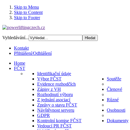
Skip to Menu
Skip to Content
Skip to Footer
Vyhledávání...
Kontakt
Přihlášení/Odhlášení
Home
FČST
Identifikační údaje
Výbor FČST
Soutěže
Evidence rozhodčích
Zápisy z VH
Členové
Rozhodnutí výboru
Z jednání asociací
Různé
Zprávy o stavu FČST
Návštěvnost serveru
Osobnosti
GDPR
Kontrolní komise FČST
Dokumenty
Vedoucí PR FČST