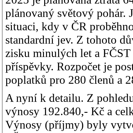
plánovaný světový pohár. 
situaci, kdy v ČR proběhno
standardní jev. Z tohoto d
zisku minulých let a FČST
příspěvky. Rozpočet je pos
poplatků pro 280 členů a 2
A nyní k detailu. Z pohled
výnosy 192.840,- Kč a cel
Výnosy (příjmy) byly vytv