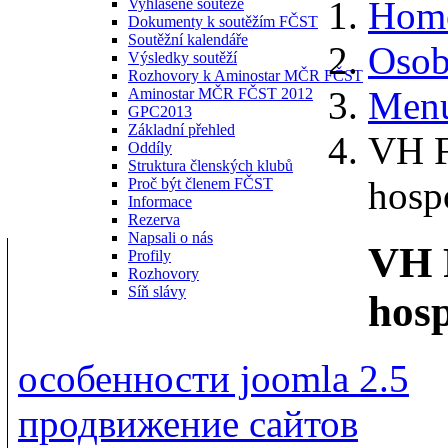
Hom
Vyhlášené soutěže
Dokumenty k soutěžím FČST
Soutěžní kalendáře
Osob
Výsledky soutěží
Rozhovory k Aminostar MČR FČST
Menu
Aminostar MČR FČST 2012
GPC2013
Základní přehled
VH F
Oddíly
Struktura členských klubů
hosp
Proč být členem FČST
Informace
Rezerva
Napsali o nás
VH 
Profily
Rozhovory
Síň slávy
hos
особенности joomla 2.5
продвижение сайтов