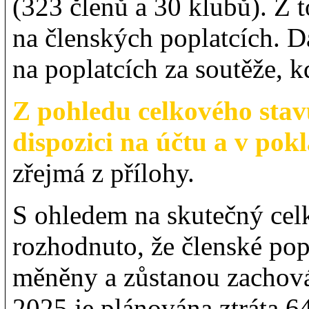
(323 členů a 30 klubů). Z 
na členských poplatcích. D
na poplatcích za soutěže, 
Z pohledu celkového sta
dispozici na účtu a v pok
zřejmá z přílohy.
S ohledem na skutečný cel
rozhodnuto, že členské po
měněny a zůstanou zachová
2025 je plánována ztráta 6