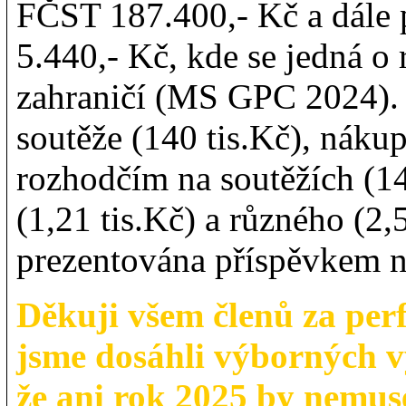
FČST 187.400,- Kč a dále
5.440,- Kč, kde se jedná o 
zahraničí (MS GPC 2024). 
soutěže (140 tis.Kč), nákup
rozhodčím na soutěžích (14
(1,21 tis.Kč) a různého (2,5
prezentována příspěvkem n
Děkuji všem členů za perf
jsme dosáhli výborných v
že ani rok 2025 by nemus